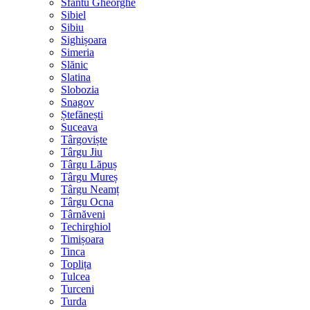
Sfântu Gheorghe
Sibiel
Sibiu
Sighișoara
Simeria
Slănic
Slatina
Slobozia
Snagov
Ștefănești
Suceava
Târgoviște
Târgu Jiu
Târgu Lăpuș
Târgu Mureș
Târgu Neamț
Târgu Ocna
Târnăveni
Techirghiol
Timișoara
Tinca
Toplița
Tulcea
Turceni
Turda