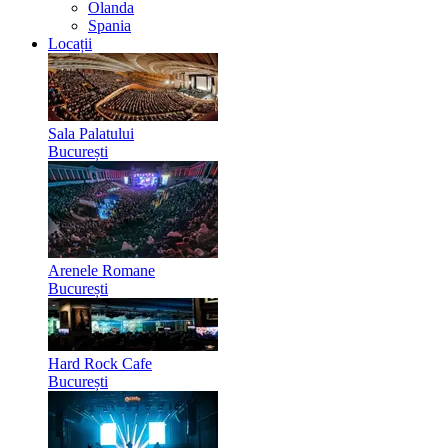
Olanda
Spania
Locații
Sala Palatului
București
Arenele Romane
București
Hard Rock Cafe
București