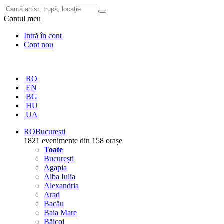
Contul meu
Intră în cont
Cont nou
RO
EN
BG
HU
UA
RO
București
1821 evenimente din 158 orașe
Toate
București
Agapia
Alba Iulia
Alexandria
Arad
Bacău
Baia Mare
Băicoi