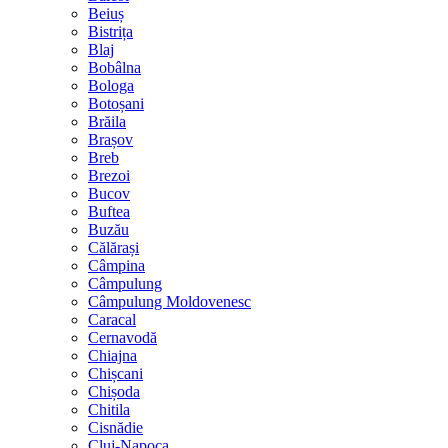
Beiuș
Bistrița
Blaj
Bobâlna
Bologa
Botoșani
Brăila
Brașov
Breb
Brezoi
Bucov
Buftea
Buzău
Călărași
Câmpina
Câmpulung
Câmpulung Moldovenesc
Caracal
Cernavodă
Chiajna
Chișcani
Chișoda
Chitila
Cisnădie
Cluj-Napoca