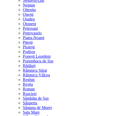
Negrești-Oaș
Neptun
Oltenița
Onești
Oradea
Otopeni
Petroșani
Petrovaselo
Piatra-Neamț
Pitești
Ploiești
Podișor
Popești Leordeni
Porumbacu de Sus
Rădăuți
Râmnicu Sărat
Râmnicu Vâlcea
Reghin
Reșița
Roman
Rusciori
Sâmbăta de Sus
Sânpetru
Sântana de Mureș
Satu Mare