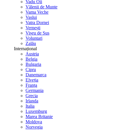
Vadu Oii
Vălenii de Munte
Vama Veche
Vaslui
Vatra Dornei
Vernești
Vișeu de Sus
Voluntari
Zalău
Internațional
Austria
Belgia
Bulgaria
Cipru
Danemarca
Elveția
Franța
Germania
Grecia
Irlanda
Italia
Luxemburg
Marea Britanie
Moldova
Norvegia