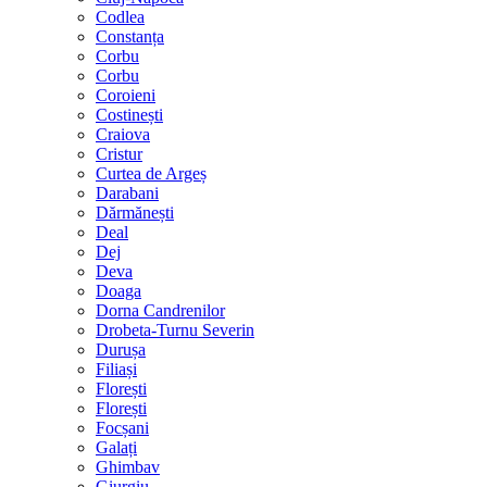
Codlea
Constanța
Corbu
Corbu
Coroieni
Costinești
Craiova
Cristur
Curtea de Argeș
Darabani
Dărmănești
Deal
Dej
Deva
Doaga
Dorna Candrenilor
Drobeta-Turnu Severin
Durușa
Filiași
Florești
Florești
Focșani
Galați
Ghimbav
Giurgiu