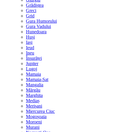
Grădiștea
Greci
Grid
Gura Humorului
Gura Vadului
Hunedoara
Huși
Iași
Ieud
Ineu
Însurăței
Jupiter
Lugoj
Mamaia
Mamaia-Sat
Mangalia
Mărgău
Marghita
Mediaș
Merișani
Miercurea Ciuc
Mogoșoaia
Moroeni
Murani