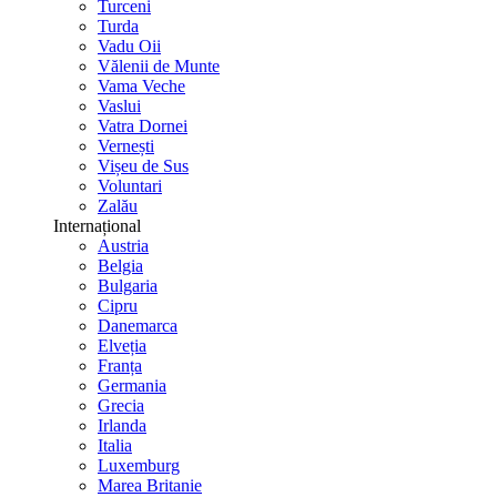
Turceni
Turda
Vadu Oii
Vălenii de Munte
Vama Veche
Vaslui
Vatra Dornei
Vernești
Vișeu de Sus
Voluntari
Zalău
Internațional
Austria
Belgia
Bulgaria
Cipru
Danemarca
Elveția
Franța
Germania
Grecia
Irlanda
Italia
Luxemburg
Marea Britanie