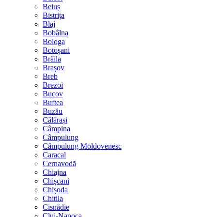
Beiuș
Bistrița
Blaj
Bobâlna
Bologa
Botoșani
Brăila
Brașov
Breb
Brezoi
Bucov
Buftea
Buzău
Călărași
Câmpina
Câmpulung
Câmpulung Moldovenesc
Caracal
Cernavodă
Chiajna
Chișcani
Chișoda
Chitila
Cisnădie
Cluj-Napoca