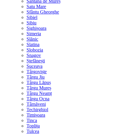
Sântana de Mureș
Satu Mare
Sfântu Gheorghe
Sibiel
Sibiu
Sighișoara
Simeria
Slănic
Slatina
Slobozia
Snagov
Ștefănești
Suceava
Târgoviște
Târgu Jiu
Târgu Lăpuș
Târgu Mureș
Târgu Neamț
Târgu Ocna
Târnăveni
Techirghiol
Timișoara
Tinca
Toplița
Tulcea