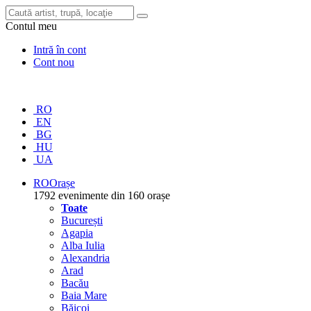
Contul meu
Intră în cont
Cont nou
RO
EN
BG
HU
UA
RO
Orașe
1792 evenimente din 160 orașe
Toate
București
Agapia
Alba Iulia
Alexandria
Arad
Bacău
Baia Mare
Băicoi