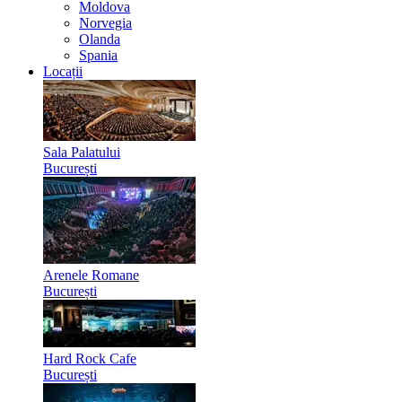
Moldova
Norvegia
Olanda
Spania
Locații
Sala Palatului
București
Arenele Romane
București
Hard Rock Cafe
București