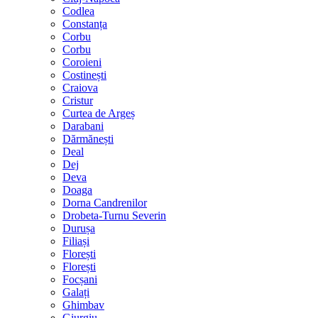
Codlea
Constanța
Corbu
Corbu
Coroieni
Costinești
Craiova
Cristur
Curtea de Argeș
Darabani
Dărmănești
Deal
Dej
Deva
Doaga
Dorna Candrenilor
Drobeta-Turnu Severin
Durușa
Filiași
Florești
Florești
Focșani
Galați
Ghimbav
Giurgiu