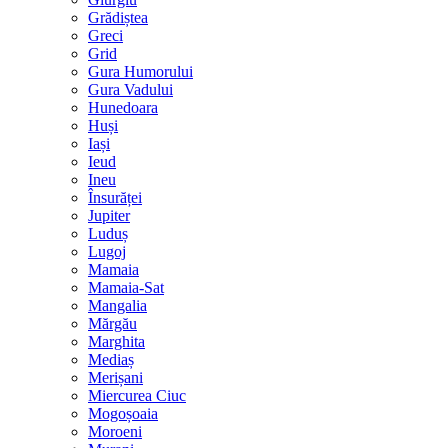
Grădiștea
Greci
Grid
Gura Humorului
Gura Vadului
Hunedoara
Huși
Iași
Ieud
Ineu
Însurăței
Jupiter
Luduș
Lugoj
Mamaia
Mamaia-Sat
Mangalia
Mărgău
Marghita
Mediaș
Merișani
Miercurea Ciuc
Mogoșoaia
Moroeni