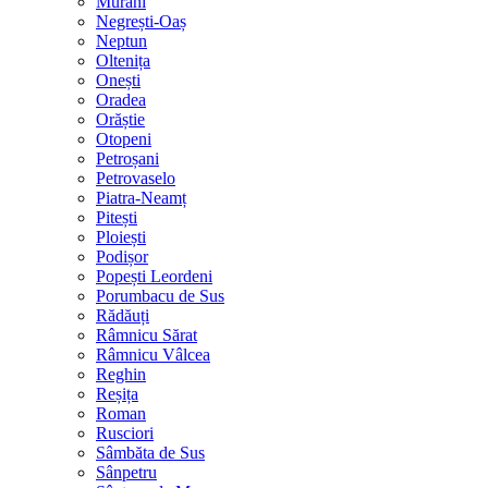
Murani
Negrești-Oaș
Neptun
Oltenița
Onești
Oradea
Orăștie
Otopeni
Petroșani
Petrovaselo
Piatra-Neamț
Pitești
Ploiești
Podișor
Popești Leordeni
Porumbacu de Sus
Rădăuți
Râmnicu Sărat
Râmnicu Vâlcea
Reghin
Reșița
Roman
Rusciori
Sâmbăta de Sus
Sânpetru