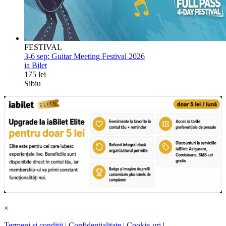
FESTIVAL
3-6 sep:
Guitar Meeting Festival 2026
ia Bilet
175 lei
Sibiu
×
Termeni și condiții
|
Confidențialitate
|
Cookie-uri
|