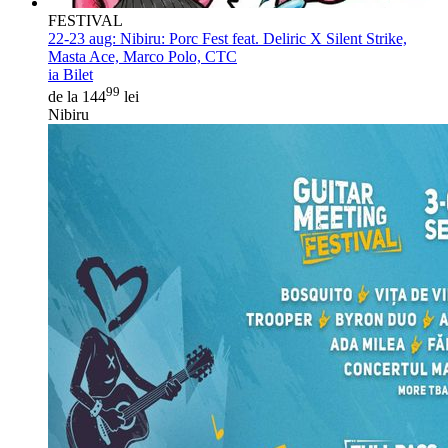
FESTIVAL
22-23 aug:
Nibiru: Porc Fest feat. Deliric X Silent Strike,
Masta Ace, Marco Polo, CTC
ia Bilet
99
de la 144
lei
Nibiru