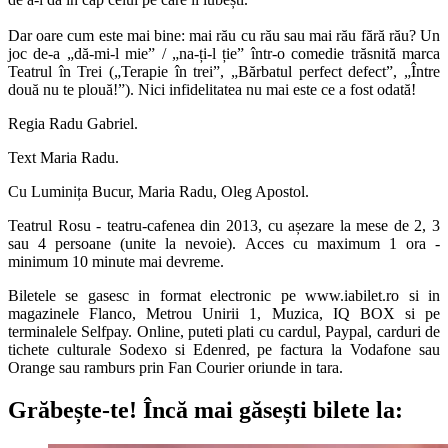
Dar oare cum este mai bine: mai rău cu rău sau mai rău fără rău? Un
joc de-a „dă-mi-l mie” / „na-ți-l ție” într-o comedie trăsnită marca
Teatrul în Trei („Terapie în trei”, „Bărbatul perfect defect”, „Între
două nu te plouă!”). Nici infidelitatea nu mai este ce a fost odată!
Regia Radu Gabriel.
Text Maria Radu.
Cu Luminița Bucur, Maria Radu, Oleg Apostol.
Teatrul Rosu - teatru-cafenea din 2013, cu așezare la mese de 2, 3
sau 4 persoane (unite la nevoie). Acces cu maximum 1 ora -
minimum 10 minute mai devreme.
Biletele se gasesc in format electronic pe www.iabilet.ro si in
magazinele Flanco, Metrou Unirii 1, Muzica, IQ BOX si pe
terminalele Selfpay. Online, puteti plati cu cardul, Paypal, carduri de
tichete culturale Sodexo si Edenred, pe factura la Vodafone sau
Orange sau ramburs prin Fan Courier oriunde in tara.
Grăbește-te!
Încă mai găsești bilete la: