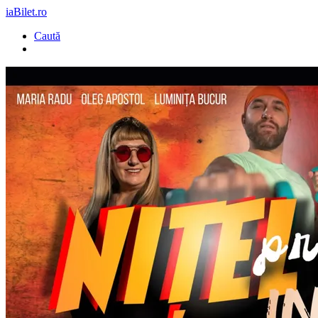
iaBilet.ro
Caută