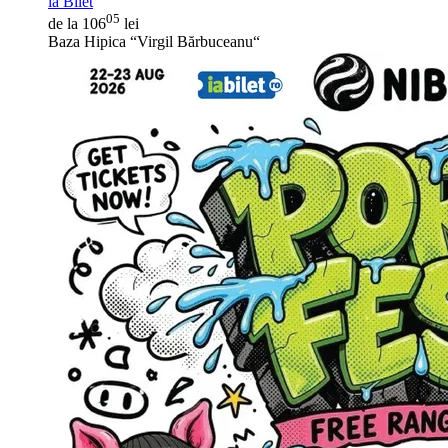
ia Bilet
05
de la 106
lei
Baza Hipica “Virgil Bărbuceanu“