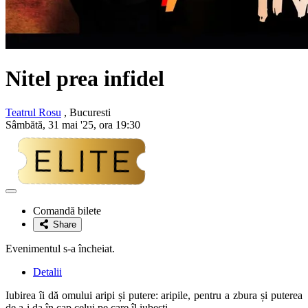
Nitel prea infidel
Teatrul Rosu
, Bucuresti
Sâmbătă, 31 mai '25, ora 19:30
Adaugă
la
Comandă bilete
favorite
Share
Evenimentul s-a încheiat.
Detalii
Iubirea îi dă omului aripi și putere: aripile, pentru a zbura și puterea
de a-i da în cap celui pe care îl iubești.