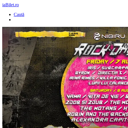
iaBilet.ro
Caută