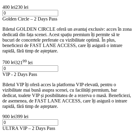
400 lei
230 lei
Golden Circle – 2 Days Pass
Biletul GOLDEN CIRCLE oferă un avantaj exclusiv: acces în zona
dedicată din fața scenei. Acest spațiu premium îți permite să te
bucuri de concertele preferate cu vizibilitate optimă. În plus,
beneficiezi de FAST LANE ACCESS, care îți asigură o intrare
rapidă, fără timp de așteptare.
99
700 lei
321
lei
VIP - 2 Days Pass
Biletul VIP îți oferă acces la platforma VIP elevată, pentru o
vizibilitate mai bună asupra scenei, cu facilități premium, bar
dedicat, toalete VIP și posibilitatea de a rezerva o masă. Beneficiezi,
de asemenea, de FAST LANE ACCESS, care îți asigură o intrare
rapidă, fără timp de așteptare.
900 lei
399 lei
ULTRA VIP – 2 Days Pass