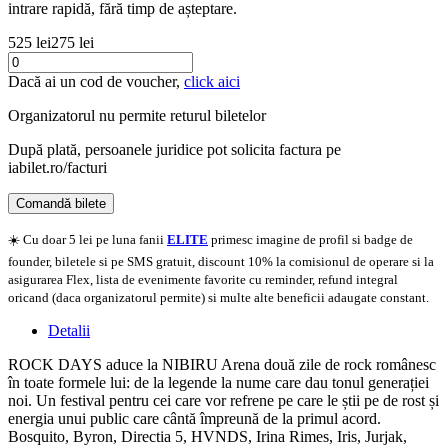
intrare rapidă, fără timp de așteptare.
525 lei
275 lei
Dacă ai un cod de voucher,
click aici
Organizatorul nu permite returul biletelor
După plată, persoanele juridice pot solicita factura pe
iabilet.ro/facturi
Comandă bilete
Doar o mică verificare
☀️ Cu doar 5 lei pe luna fanii
ELITE
primesc imagine de profil si badge de
founder, biletele si pe SMS gratuit, discount 10% la comisionul de operare si la
asigurarea Flex, lista de evenimente favorite cu reminder, refund integral
oricand (daca organizatorul permite) si multe alte beneficii adaugate constant.
Detalii
ROCK DAYS aduce la NIBIRU Arena două zile de rock românesc
în toate formele lui: de la legende la nume care dau tonul generației
noi. Un festival pentru cei care vor refrene pe care le știi pe de rost și
energia unui public care cântă împreună de la primul acord.
Bosquito, Byron, Directia 5, HVNDS, Irina Rimes, Iris, Jurjak,