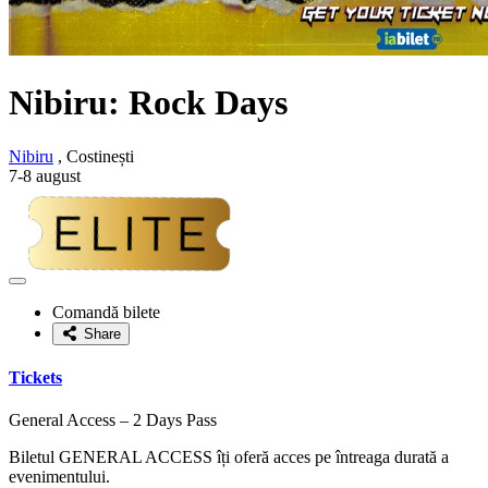
Nibiru: Rock Days
Nibiru
, Costinești
7-8 august
Adaugă
la
Comandă bilete
favorite
Share
Tickets
General Access – 2 Days Pass
Biletul GENERAL ACCESS îți oferă acces pe întreaga durată a
evenimentului.