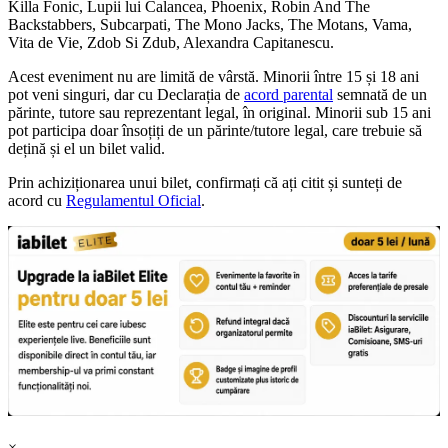
Killa Fonic, Lupii lui Calancea, Phoenix, Robin And The
Backstabbers, Subcarpati, The Mono Jacks, The Motans, Vama,
Vita de Vie, Zdob Si Zdub, Alexandra Capitanescu.
Acest eveniment nu are limită de vârstă. Minorii între 15 și 18 ani
pot veni singuri, dar cu Declarația de
acord parental
semnată de un
părinte, tutore sau reprezentant legal, în original. Minorii sub 15 ani
pot participa doar însoțiți de un părinte/tutore legal, care trebuie să
dețină și el un bilet valid.
Prin achiziționarea unui bilet, confirmați că ați citit și sunteți de
acord cu
Regulamentul Oficial
.
×