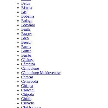
Beiuș
Bistrița
Blaj
Bobâlna
Bologa
Botoșani
Brăila
Brașov
Breb
Brezoi
Bucov
Buftea
Buzău
Călărași
Câmpina
Câmpulung
Câmpulung Moldovenesc
Caracal
Cernavodă
Chiajna
Chișcani
Chișoda
Chitila
Cisnădie
Cluj-Napoca