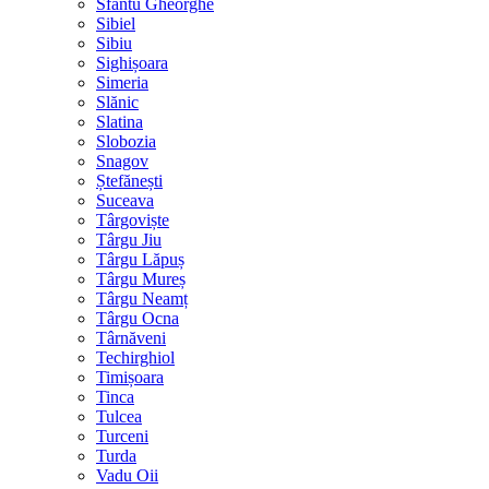
Sfântu Gheorghe
Sibiel
Sibiu
Sighișoara
Simeria
Slănic
Slatina
Slobozia
Snagov
Ștefănești
Suceava
Târgoviște
Târgu Jiu
Târgu Lăpuș
Târgu Mureș
Târgu Neamț
Târgu Ocna
Târnăveni
Techirghiol
Timișoara
Tinca
Tulcea
Turceni
Turda
Vadu Oii