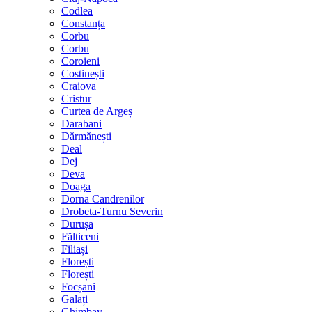
Codlea
Constanța
Corbu
Corbu
Coroieni
Costinești
Craiova
Cristur
Curtea de Argeș
Darabani
Dărmănești
Deal
Dej
Deva
Doaga
Dorna Candrenilor
Drobeta-Turnu Severin
Durușa
Fălticeni
Filiași
Florești
Florești
Focșani
Galați
Ghimbav