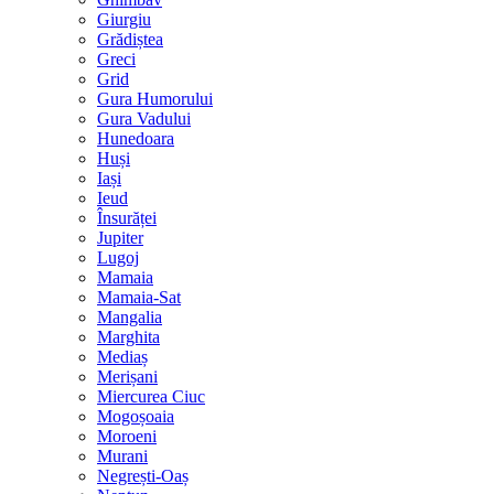
Giurgiu
Grădiștea
Greci
Grid
Gura Humorului
Gura Vadului
Hunedoara
Huși
Iași
Ieud
Însurăței
Jupiter
Lugoj
Mamaia
Mamaia-Sat
Mangalia
Marghita
Mediaș
Merișani
Miercurea Ciuc
Mogoșoaia
Moroeni
Murani
Negrești-Oaș