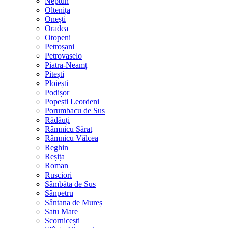
Neptun
Oltenița
Onești
Oradea
Otopeni
Petroșani
Petrovaselo
Piatra-Neamț
Pitești
Ploiești
Podișor
Popești Leordeni
Porumbacu de Sus
Rădăuți
Râmnicu Sărat
Râmnicu Vâlcea
Reghin
Reșița
Roman
Rusciori
Sâmbăta de Sus
Sânpetru
Sântana de Mureș
Satu Mare
Scornicești