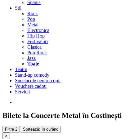
Spania
Stil
Rock
Pop
Metal
Electronica
Hip Hop
Festivaluri
Clasica
Pop Rock
Jazz
Toate
Teatru
Stand-up comedy
Spectacole pentru copii
Vouchere cadou
Servicii
Bilete la Concerte Metal în Costinești
Filtre
2
Sortează: În curând
×