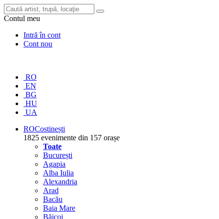
Contul meu
Intră în cont
Cont nou
RO
EN
BG
HU
UA
RO
Costinești
1825 evenimente din 157 orașe
Toate
București
Agapia
Alba Iulia
Alexandria
Arad
Bacău
Baia Mare
Băicoi