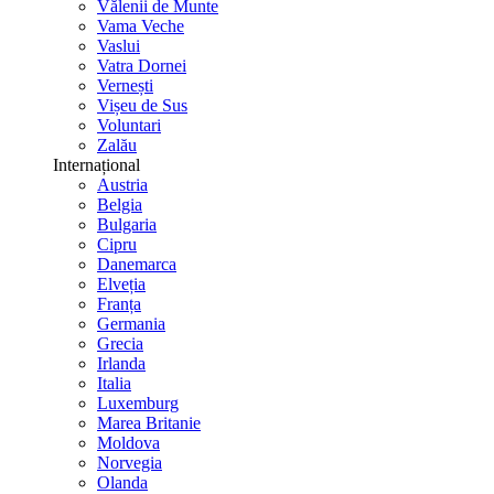
Vălenii de Munte
Vama Veche
Vaslui
Vatra Dornei
Vernești
Vișeu de Sus
Voluntari
Zalău
Internațional
Austria
Belgia
Bulgaria
Cipru
Danemarca
Elveția
Franța
Germania
Grecia
Irlanda
Italia
Luxemburg
Marea Britanie
Moldova
Norvegia
Olanda