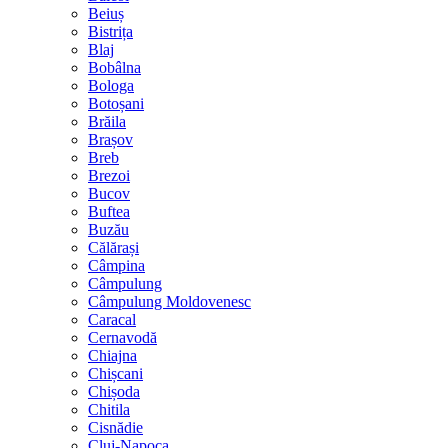
Beiuș
Bistrița
Blaj
Bobâlna
Bologa
Botoșani
Brăila
Brașov
Breb
Brezoi
Bucov
Buftea
Buzău
Călărași
Câmpina
Câmpulung
Câmpulung Moldovenesc
Caracal
Cernavodă
Chiajna
Chișcani
Chișoda
Chitila
Cisnădie
Cluj-Napoca