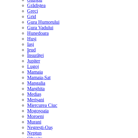
Grădiștea
Greci
Grid
Gura Humorului
Gura Vadului
Hunedoara
Huși
Iași
Ieud
Însurăței
Jupiter
Lugoj
Mamaia
Mamaia-Sat
Mangalia
Marghita
Mediaș
Merișani
Miercurea Ciuc
Mogoșoaia
Moroeni
Murani
Negrești-Oaș
Neptun