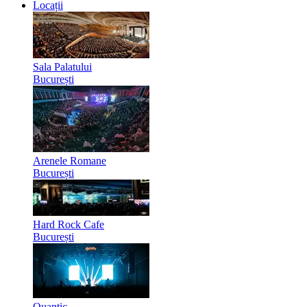
Locații
Sala Palatului
București
Arenele Romane
București
Hard Rock Cafe
București
Quantic