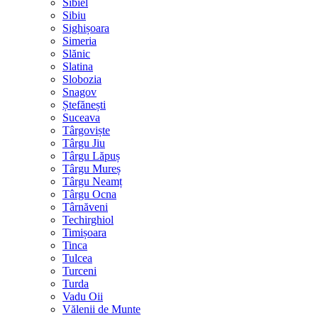
Sibiel
Sibiu
Sighișoara
Simeria
Slănic
Slatina
Slobozia
Snagov
Ștefănești
Suceava
Târgoviște
Târgu Jiu
Târgu Lăpuș
Târgu Mureș
Târgu Neamț
Târgu Ocna
Târnăveni
Techirghiol
Timișoara
Tinca
Tulcea
Turceni
Turda
Vadu Oii
Vălenii de Munte