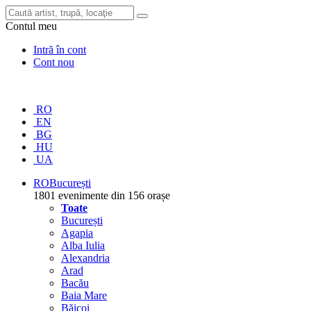
Contul meu
Intră în cont
Cont nou
RO
EN
BG
HU
UA
RO
București
1801 evenimente din 156 orașe
Toate
București
Agapia
Alba Iulia
Alexandria
Arad
Bacău
Baia Mare
Băicoi