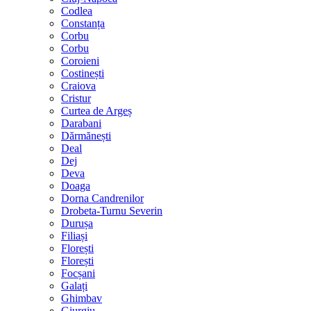
Codlea
Constanța
Corbu
Corbu
Coroieni
Costinești
Craiova
Cristur
Curtea de Argeș
Darabani
Dărmănești
Deal
Dej
Deva
Doaga
Dorna Candrenilor
Drobeta-Turnu Severin
Durușa
Filiași
Florești
Florești
Focșani
Galați
Ghimbav
Giurgiu