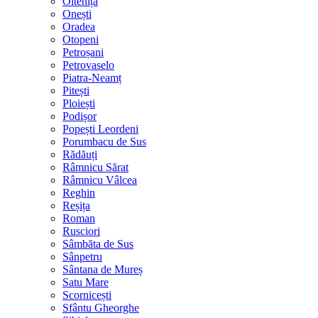
Oltenița
Onești
Oradea
Otopeni
Petroșani
Petrovaselo
Piatra-Neamț
Pitești
Ploiești
Podișor
Popești Leordeni
Porumbacu de Sus
Rădăuți
Râmnicu Sărat
Râmnicu Vâlcea
Reghin
Reșița
Roman
Rusciori
Sâmbăta de Sus
Sânpetru
Sântana de Mureș
Satu Mare
Scornicești
Sfântu Gheorghe