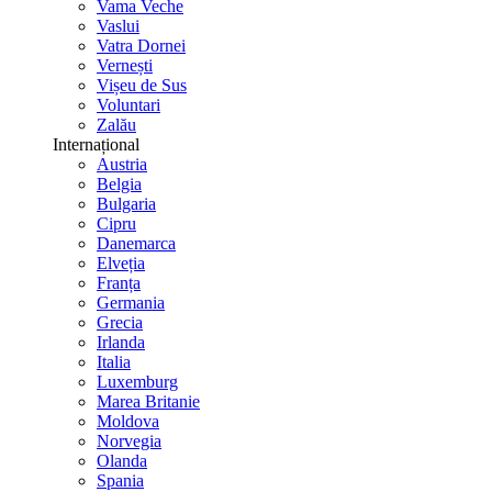
Vama Veche
Vaslui
Vatra Dornei
Vernești
Vișeu de Sus
Voluntari
Zalău
Internațional
Austria
Belgia
Bulgaria
Cipru
Danemarca
Elveția
Franța
Germania
Grecia
Irlanda
Italia
Luxemburg
Marea Britanie
Moldova
Norvegia
Olanda
Spania