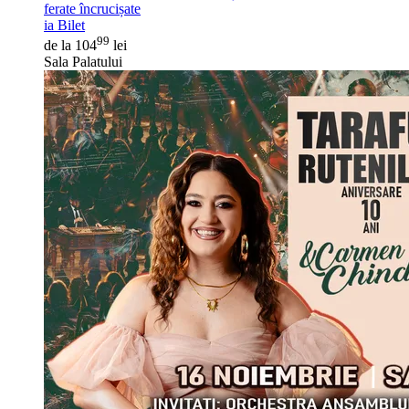
ferate încrucișate
ia Bilet
99
de la 104
lei
Sala Palatului