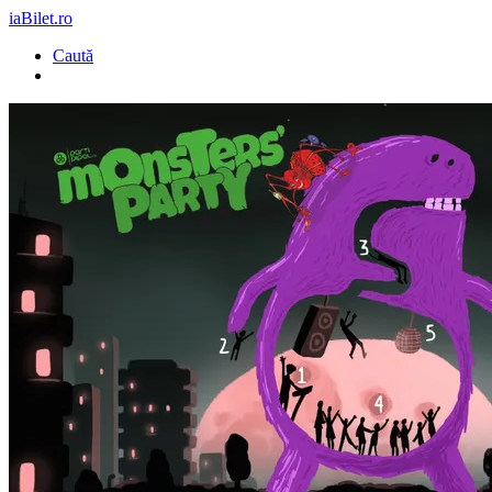
iaBilet.ro
Caută