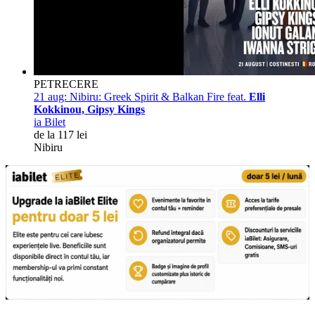
PETRECERE
21 aug:
Nibiru: Greek Spirit & Balkan Fire feat.
Elli
Kokkinou, Gipsy Kings
ia Bilet
de la 117 lei
Nibiru