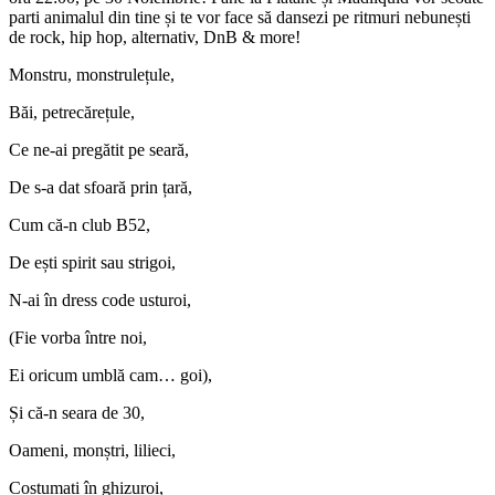
parti animalul din tine și te vor face să dansezi pe ritmuri nebunești
de rock, hip hop, alternativ, DnB & more!
Monstru, monstrulețule,
Băi, petrecărețule,
Ce ne-ai pregătit pe seară,
De s-a dat sfoară prin țară,
Cum că-n club B52,
De ești spirit sau strigoi,
N-ai în dress code usturoi,
(Fie vorba între noi,
Ei oricum umblă cam… goi),
Și că-n seara de 30,
Oameni, monștri, lilieci,
Costumați în ghizuroi,