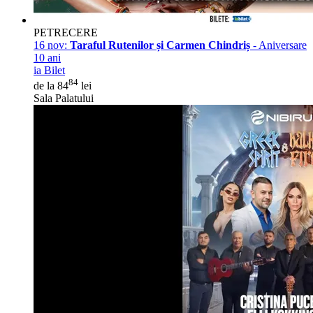
PETRECERE
16 nov:
Taraful Rutenilor și Carmen Chindriș
- Aniversare
10 ani
ia Bilet
84
de la 84
lei
Sala Palatului