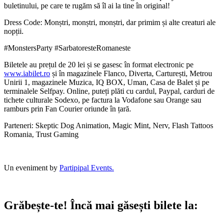
buletinului, pe care te rugăm să îl ai la tine în original!
Dress Code: Monștri, monștri, monștri, dar primim și alte creaturi ale
nopții.
#MonstersParty #SarbatoresteRomaneste
Biletele au prețul de 20 lei și se gasesc în format electronic pe
www.iabilet.ro
și în magazinele Flanco, Diverta, Carturești, Metrou
Unirii 1, magazinele Muzica, IQ BOX, Uman, Casa de Balet și pe
terminalele Selfpay. Online, puteți plăti cu cardul, Paypal, carduri de
tichete culturale Sodexo, pe factura la Vodafone sau Orange sau
ramburs prin Fan Courier oriunde în țară.
Parteneri: Skeptic Dog Animation, Magic Mint, Nerv, Flash Tattoos
Romania, Trust Gaming
Un eveniment by
Partipipal Events.
Grăbește-te!
Încă mai găsești bilete la: