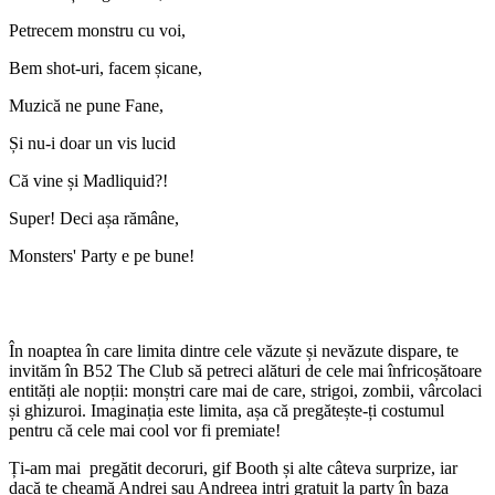
Petrecem monstru cu voi,
Bem shot-uri, facem șicane,
Muzică ne pune Fane,
Și nu-i doar un vis lucid
Că vine și Madliquid?!
Super! Deci așa rămâne,
Monsters' Party e pe bune!
În noaptea în care limita dintre cele văzute și nevăzute dispare, te
invităm în B52 The Club să petreci alături de cele mai înfricoșătoare
entități ale nopții: monștri care mai de care, strigoi, zombii, vârcolaci
și ghizuroi. Imaginația este limita, așa că pregătește-ți costumul
pentru că cele mai cool vor fi premiate!
Ți-am mai pregătit decoruri, gif Booth și alte câteva surprize, iar
dacă te cheamă Andrei sau Andreea intri gratuit la party în baza