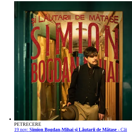
PETRECERE
19 nov:
Simion Bogdan-Mihai și Lăutarii de Mătase
- Căi