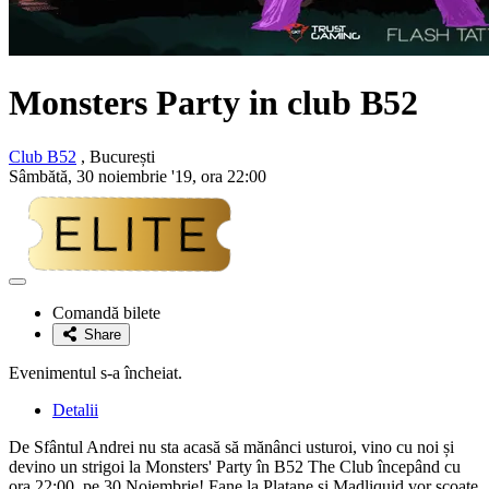
Monsters Party
in club B52
Club B52
, București
Sâmbătă, 30 noiembrie '19, ora 22:00
Adaugă
la
Comandă bilete
favorite
Share
Evenimentul s-a încheiat.
Detalii
De Sfântul Andrei nu sta acasă să mănânci usturoi, vino cu noi și
devino un strigoi la Monsters' Party în B52 The Club începând cu
ora 22:00, pe 30 Noiembrie! Fane la Platane și Madliquid vor scoate