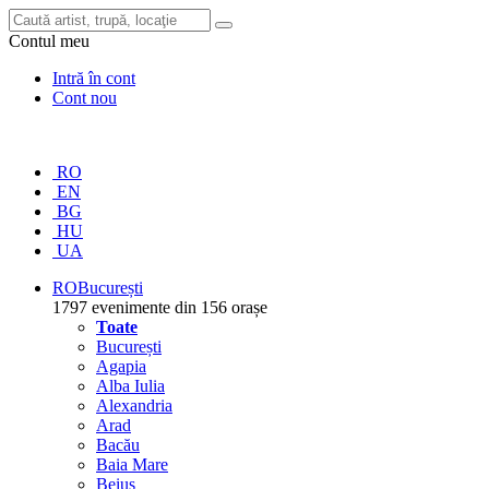
Contul meu
Intră în cont
Cont nou
RO
EN
BG
HU
UA
RO
București
1797 evenimente din 156 orașe
Toate
București
Agapia
Alba Iulia
Alexandria
Arad
Bacău
Baia Mare
Beiuș