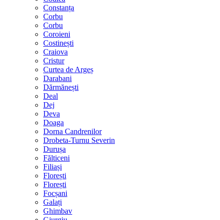
Constanța
Corbu
Corbu
Coroieni
Costinești
Craiova
Cristur
Curtea de Argeș
Darabani
Dărmănești
Deal
Dej
Deva
Doaga
Dorna Candrenilor
Drobeta-Turnu Severin
Durușa
Fălticeni
Filiași
Florești
Florești
Focșani
Galați
Ghimbav
Giurgiu