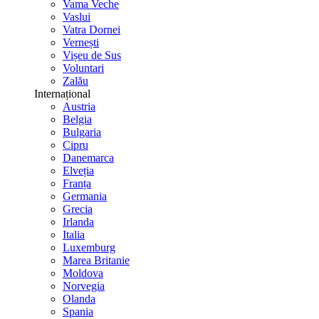
Vama Veche
Vaslui
Vatra Dornei
Vernești
Vișeu de Sus
Voluntari
Zalău
Internațional
Austria
Belgia
Bulgaria
Cipru
Danemarca
Elveția
Franța
Germania
Grecia
Irlanda
Italia
Luxemburg
Marea Britanie
Moldova
Norvegia
Olanda
Spania