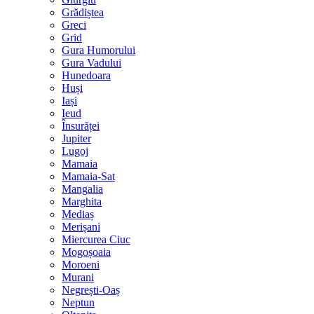
Grădiștea
Greci
Grid
Gura Humorului
Gura Vadului
Hunedoara
Huși
Iași
Ieud
Însurăței
Jupiter
Lugoj
Mamaia
Mamaia-Sat
Mangalia
Marghita
Mediaș
Merișani
Miercurea Ciuc
Mogoșoaia
Moroeni
Murani
Negrești-Oaș
Neptun