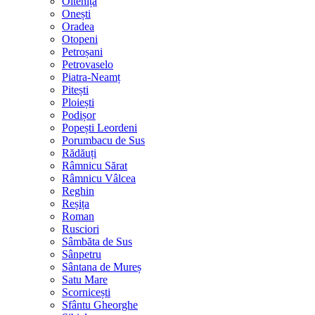
Oltenița
Onești
Oradea
Otopeni
Petroșani
Petrovaselo
Piatra-Neamț
Pitești
Ploiești
Podișor
Popești Leordeni
Porumbacu de Sus
Rădăuți
Râmnicu Sărat
Râmnicu Vâlcea
Reghin
Reșița
Roman
Rusciori
Sâmbăta de Sus
Sânpetru
Sântana de Mureș
Satu Mare
Scornicești
Sfântu Gheorghe