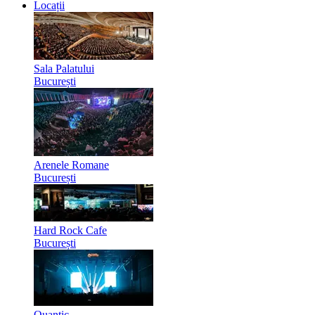
Locații
Sala Palatului
București
Arenele Romane
București
Hard Rock Cafe
București
Quantic