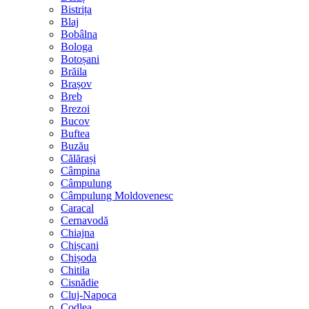
Bistrița
Blaj
Bobâlna
Bologa
Botoșani
Brăila
Brașov
Breb
Brezoi
Bucov
Buftea
Buzău
Călărași
Câmpina
Câmpulung
Câmpulung Moldovenesc
Caracal
Cernavodă
Chiajna
Chișcani
Chișoda
Chitila
Cisnădie
Cluj-Napoca
Codlea