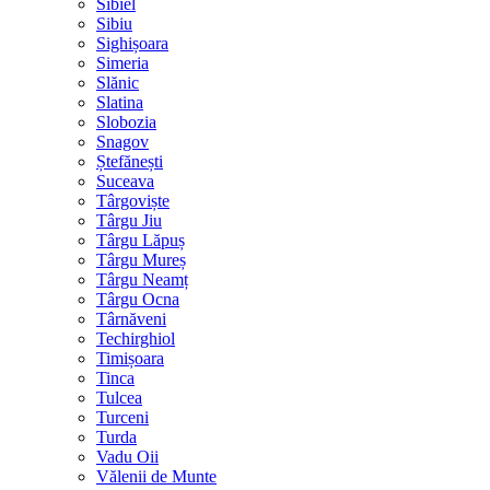
Sibiel
Sibiu
Sighișoara
Simeria
Slănic
Slatina
Slobozia
Snagov
Ștefănești
Suceava
Târgoviște
Târgu Jiu
Târgu Lăpuș
Târgu Mureș
Târgu Neamț
Târgu Ocna
Târnăveni
Techirghiol
Timișoara
Tinca
Tulcea
Turceni
Turda
Vadu Oii
Vălenii de Munte