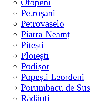
Otopeni
Petroșani
Petrovaselo
Piatra-Neamț
Pitești
Ploiești
Podișor
Popești Leordeni
Porumbacu de Sus
Rădăuți