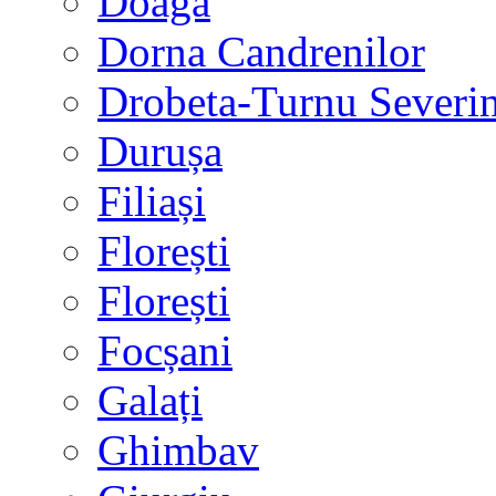
Doaga
Dorna Candrenilor
Drobeta-Turnu Severi
Durușa
Filiași
Florești
Florești
Focșani
Galați
Ghimbav