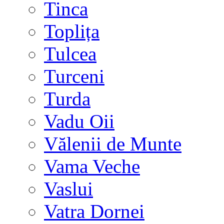
Tinca
Toplița
Tulcea
Turceni
Turda
Vadu Oii
Vălenii de Munte
Vama Veche
Vaslui
Vatra Dornei