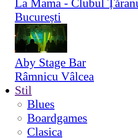
La Mama - Clubul Țăran
București
Aby Stage Bar
Râmnicu Vâlcea
Stil
Blues
Boardgames
Clasica