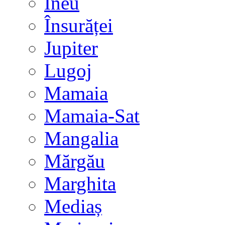
Ineu
Însurăței
Jupiter
Lugoj
Mamaia
Mamaia-Sat
Mangalia
Mărgău
Marghita
Mediaș