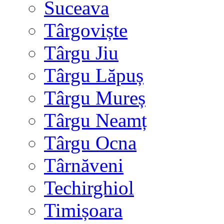
Suceava
Târgoviște
Târgu Jiu
Târgu Lăpuș
Târgu Mureș
Târgu Neamț
Târgu Ocna
Târnăveni
Techirghiol
Timișoara