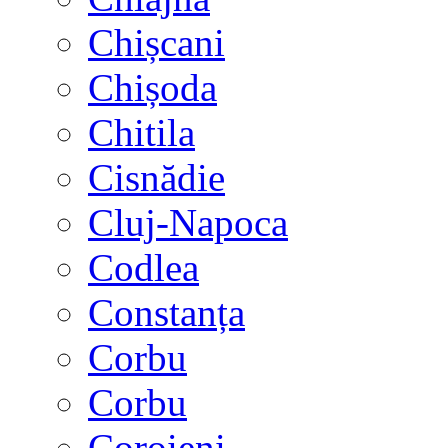
Chișcani
Chișoda
Chitila
Cisnădie
Cluj-Napoca
Codlea
Constanța
Corbu
Corbu
Coroieni