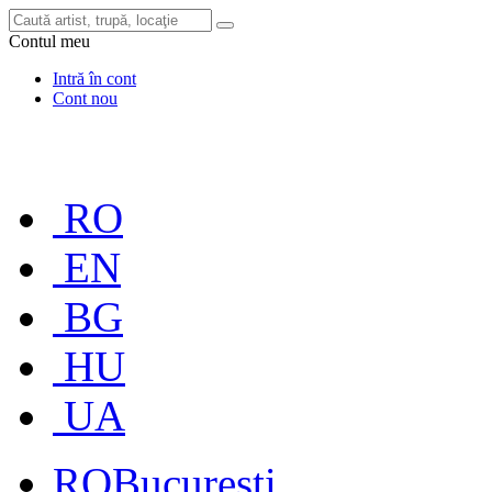
Contul meu
Intră în cont
Cont nou
RO
EN
BG
HU
UA
RO
București