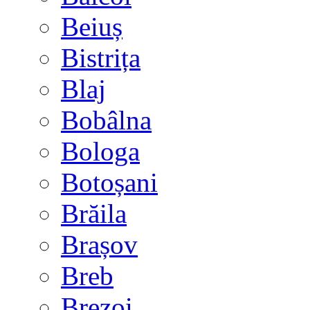
Beiuș
Bistrița
Blaj
Bobâlna
Bologa
Botoșani
Brăila
Brașov
Breb
Brezoi