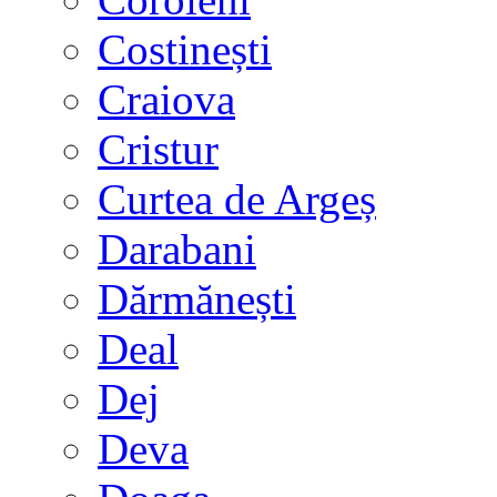
Costinești
Craiova
Cristur
Curtea de Argeș
Darabani
Dărmănești
Deal
Dej
Deva