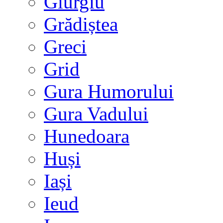
Giurgiu
Grădiștea
Greci
Grid
Gura Humorului
Gura Vadului
Hunedoara
Huși
Iași
Ieud