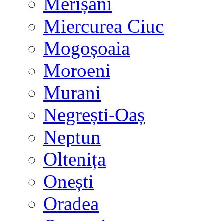
Merișani
Miercurea Ciuc
Mogoșoaia
Moroeni
Murani
Negrești-Oaș
Neptun
Oltenița
Onești
Oradea