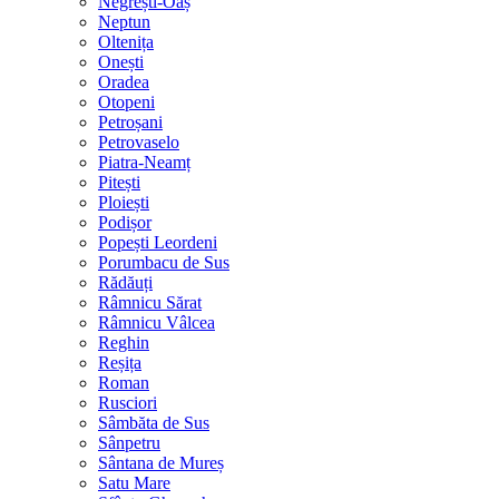
Negrești-Oaș
Neptun
Oltenița
Onești
Oradea
Otopeni
Petroșani
Petrovaselo
Piatra-Neamț
Pitești
Ploiești
Podișor
Popești Leordeni
Porumbacu de Sus
Rădăuți
Râmnicu Sărat
Râmnicu Vâlcea
Reghin
Reșița
Roman
Rusciori
Sâmbăta de Sus
Sânpetru
Sântana de Mureș
Satu Mare