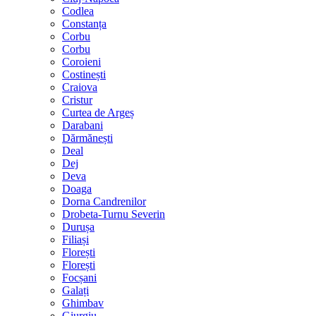
Codlea
Constanța
Corbu
Corbu
Coroieni
Costinești
Craiova
Cristur
Curtea de Argeș
Darabani
Dărmănești
Deal
Dej
Deva
Doaga
Dorna Candrenilor
Drobeta-Turnu Severin
Durușa
Filiași
Florești
Florești
Focșani
Galați
Ghimbav
Giurgiu