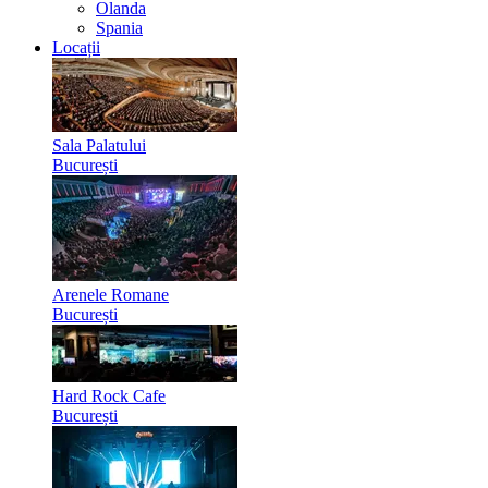
Olanda
Spania
Locații
Sala Palatului
București
Arenele Romane
București
Hard Rock Cafe
București