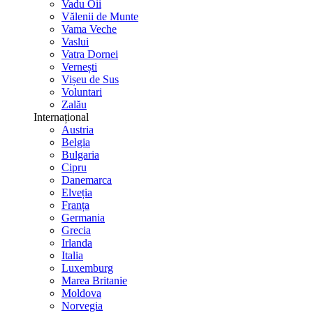
Vadu Oii
Vălenii de Munte
Vama Veche
Vaslui
Vatra Dornei
Vernești
Vișeu de Sus
Voluntari
Zalău
Internațional
Austria
Belgia
Bulgaria
Cipru
Danemarca
Elveția
Franța
Germania
Grecia
Irlanda
Italia
Luxemburg
Marea Britanie
Moldova
Norvegia