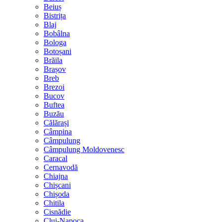
Beiuș
Bistrița
Blaj
Bobâlna
Bologa
Botoșani
Brăila
Brașov
Breb
Brezoi
Bucov
Buftea
Buzău
Călărași
Câmpina
Câmpulung
Câmpulung Moldovenesc
Caracal
Cernavodă
Chiajna
Chișcani
Chișoda
Chitila
Cisnădie
Cluj-Napoca