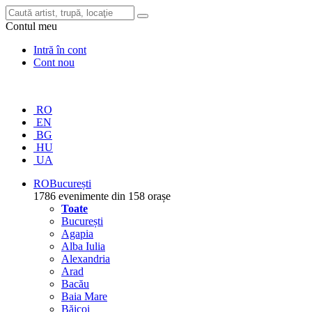
Contul meu
Intră în cont
Cont nou
RO
EN
BG
HU
UA
RO
București
1786 evenimente din 158 orașe
Toate
București
Agapia
Alba Iulia
Alexandria
Arad
Bacău
Baia Mare
Băicoi