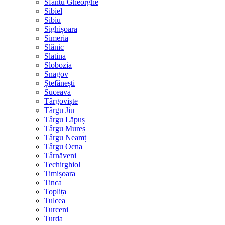
Sfântu Gheorghe
Sibiel
Sibiu
Sighișoara
Simeria
Slănic
Slatina
Slobozia
Snagov
Ștefănești
Suceava
Târgoviște
Târgu Jiu
Târgu Lăpuș
Târgu Mureș
Târgu Neamț
Târgu Ocna
Târnăveni
Techirghiol
Timișoara
Tinca
Toplița
Tulcea
Turceni
Turda