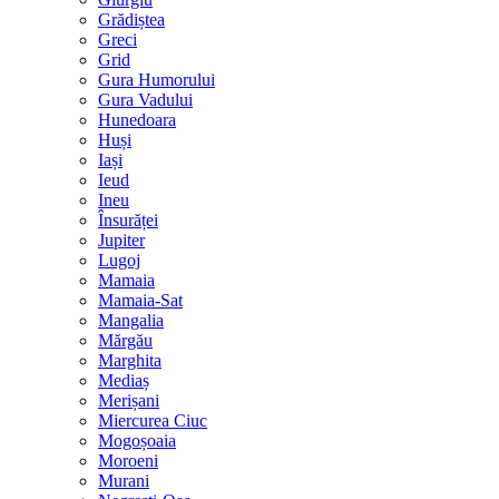
Grădiștea
Greci
Grid
Gura Humorului
Gura Vadului
Hunedoara
Huși
Iași
Ieud
Ineu
Însurăței
Jupiter
Lugoj
Mamaia
Mamaia-Sat
Mangalia
Mărgău
Marghita
Mediaș
Merișani
Miercurea Ciuc
Mogoșoaia
Moroeni
Murani