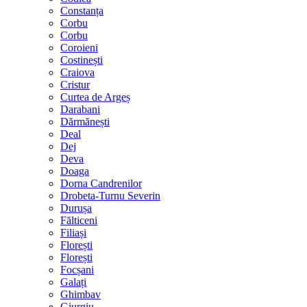
Constanța
Corbu
Corbu
Coroieni
Costinești
Craiova
Cristur
Curtea de Argeș
Darabani
Dărmănești
Deal
Dej
Deva
Doaga
Dorna Candrenilor
Drobeta-Turnu Severin
Durușa
Fălticeni
Filiași
Florești
Florești
Focșani
Galați
Ghimbav
Giurgiu