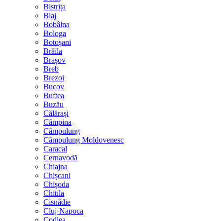
Bistrița
Blaj
Bobâlna
Bologa
Botoșani
Brăila
Brașov
Breb
Brezoi
Bucov
Buftea
Buzău
Călărași
Câmpina
Câmpulung
Câmpulung Moldovenesc
Caracal
Cernavodă
Chiajna
Chișcani
Chișoda
Chitila
Cisnădie
Cluj-Napoca
Codlea