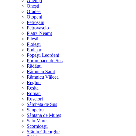
Oltenița
Onești
Oradea
Otopeni
Petroșani
Petrovaselo
Piatra-Neamț
Pitești
Ploiești
Podișor
Popești Leordeni
Porumbacu de Sus
Rădăuți
Râmnicu Sărat
Râmnicu Vâlcea
Reghin
Reșița
Roman
Rusciori
Sâmbăta de Sus
Sânpetru
Sântana de Mureș
Satu Mare
Scornicești
Sfântu Gheorghe