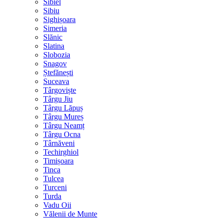
Sibiel
Sibiu
Sighișoara
Simeria
Slănic
Slatina
Slobozia
Snagov
Ștefănești
Suceava
Târgoviște
Târgu Jiu
Târgu Lăpuș
Târgu Mureș
Târgu Neamț
Târgu Ocna
Târnăveni
Techirghiol
Timișoara
Tinca
Tulcea
Turceni
Turda
Vadu Oii
Vălenii de Munte