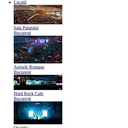
Locații
Sala Palatului
București
Arenele Romane
București
Hard Rock Cafe
București
Quantic