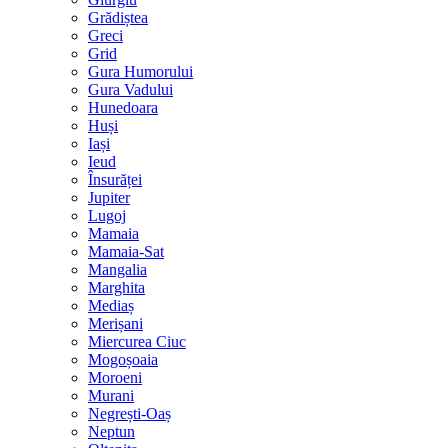
Grădiștea
Greci
Grid
Gura Humorului
Gura Vadului
Hunedoara
Huși
Iași
Ieud
Însurăței
Jupiter
Lugoj
Mamaia
Mamaia-Sat
Mangalia
Marghita
Mediaș
Merișani
Miercurea Ciuc
Mogoșoaia
Moroeni
Murani
Negrești-Oaș
Neptun