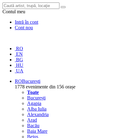
Contul meu
Intră în cont
Cont nou
RO
EN
BG
HU
UA
RO
București
1778 evenimente din 156 orașe
Toate
București
Agapia
Alba Iulia
Alexandria
Arad
Bacău
Baia Mare
Beiuș