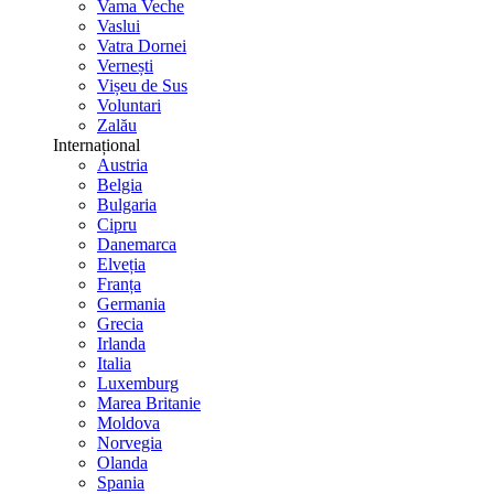
Vama Veche
Vaslui
Vatra Dornei
Vernești
Vișeu de Sus
Voluntari
Zalău
Internațional
Austria
Belgia
Bulgaria
Cipru
Danemarca
Elveția
Franța
Germania
Grecia
Irlanda
Italia
Luxemburg
Marea Britanie
Moldova
Norvegia
Olanda
Spania