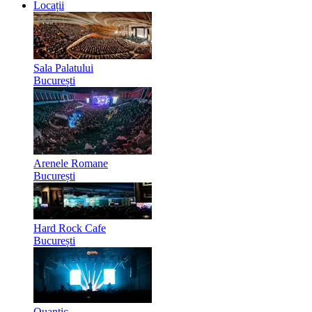
Locații
Sala Palatului
București
Arenele Romane
București
Hard Rock Cafe
București
Quantic