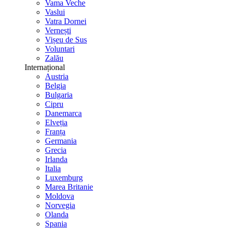
Vama Veche
Vaslui
Vatra Dornei
Vernești
Vișeu de Sus
Voluntari
Zalău
Internațional
Austria
Belgia
Bulgaria
Cipru
Danemarca
Elveția
Franța
Germania
Grecia
Irlanda
Italia
Luxemburg
Marea Britanie
Moldova
Norvegia
Olanda
Spania