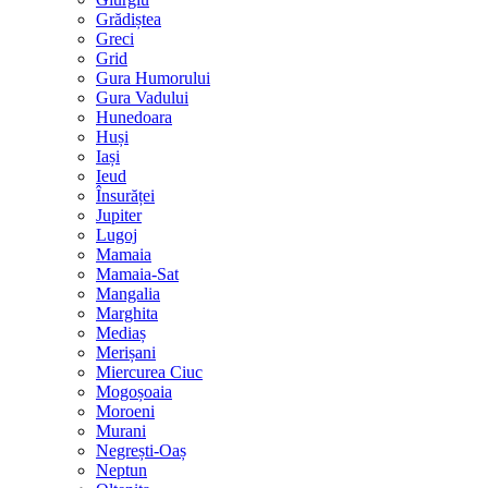
Grădiștea
Greci
Grid
Gura Humorului
Gura Vadului
Hunedoara
Huși
Iași
Ieud
Însurăței
Jupiter
Lugoj
Mamaia
Mamaia-Sat
Mangalia
Marghita
Mediaș
Merișani
Miercurea Ciuc
Mogoșoaia
Moroeni
Murani
Negrești-Oaș
Neptun