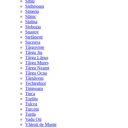
Sibiu
Sighișoara
Simeria
Slănic
Slatina
Slobozia
Snagov
Ștefănești
Suceava
Târgoviște
Târgu Jiu
Târgu Lăpuș
Târgu Mureș
Târgu Neamț
Târgu Ocna
Târnăveni
Techirghiol
Timișoara
Tinca
Toplița
Tulcea
Turceni
Turda
Vadu Oii
Vălenii de Munte