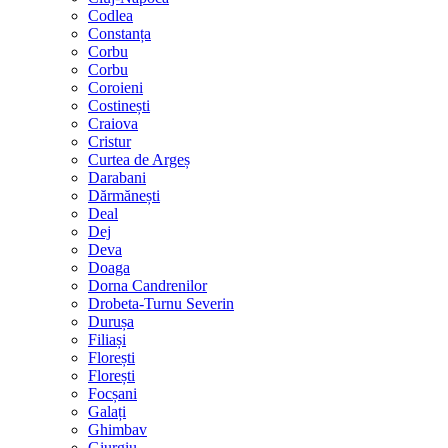
Codlea
Constanța
Corbu
Corbu
Coroieni
Costinești
Craiova
Cristur
Curtea de Argeș
Darabani
Dărmănești
Deal
Dej
Deva
Doaga
Dorna Candrenilor
Drobeta-Turnu Severin
Durușa
Filiași
Florești
Florești
Focșani
Galați
Ghimbav
Giurgiu