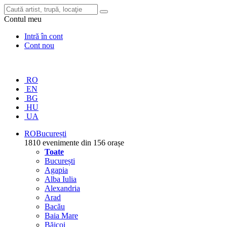
Contul meu
Intră în cont
Cont nou
RO
EN
BG
HU
UA
RO
București
1810 evenimente din 156 orașe
Toate
București
Agapia
Alba Iulia
Alexandria
Arad
Bacău
Baia Mare
Băicoi