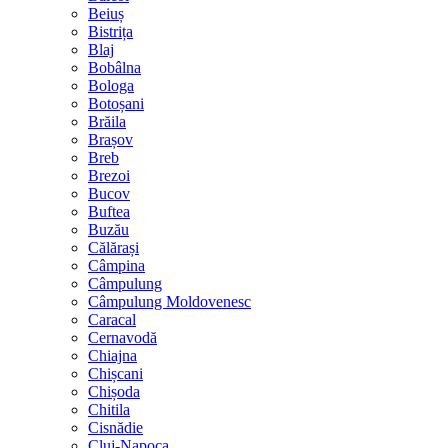
Beiuș
Bistrița
Blaj
Bobâlna
Bologa
Botoșani
Brăila
Brașov
Breb
Brezoi
Bucov
Buftea
Buzău
Călărași
Câmpina
Câmpulung
Câmpulung Moldovenesc
Caracal
Cernavodă
Chiajna
Chișcani
Chișoda
Chitila
Cisnădie
Cluj-Napoca