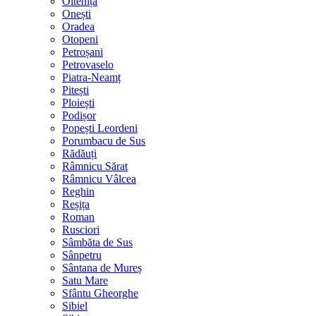
Oltenița
Onești
Oradea
Otopeni
Petroșani
Petrovaselo
Piatra-Neamț
Pitești
Ploiești
Podișor
Popești Leordeni
Porumbacu de Sus
Rădăuți
Râmnicu Sărat
Râmnicu Vâlcea
Reghin
Reșița
Roman
Rusciori
Sâmbăta de Sus
Sânpetru
Sântana de Mureș
Satu Mare
Sfântu Gheorghe
Sibiel