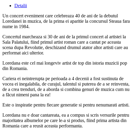
Detalii
Un concert eveniment care celebreaza 40 de ani de la debutul
Loredanei in muzica, de la prima ei aparitie la concursul Steaua fara
nume in 1984.
Concertul marcheaza si 30 de ani de la primul concert al artistei la
Sala Palatului, fiind primul artist roman care a cantat pe aceasta
scena dupa Revolutie, deschizand drumul atator altor artisti care au
performat aici ulterior.
Loredana este cel mai longeviv artist de top din istoria muzicii pop
din Romania.
Cariera ei neintrerupta pe perioada a 4 decenii a fost sustinuta de
vocea ei inegalabila, de curajul, talentul si puterea de a se reinventa,
de a crea trenduri, de a aborda si combina genuri de muzica cum nu
a făcut nimeni pana la ea!
Este o inspiratie pentru fiecare generatie si pentru nenumarati artisti.
Loredana nu e doar cantareata, ea a compus si scris versurile pentru
majoritatea albumelor pe care le-a si produs, fiind prima artista din
Romania care a reusit aceasta performanta.