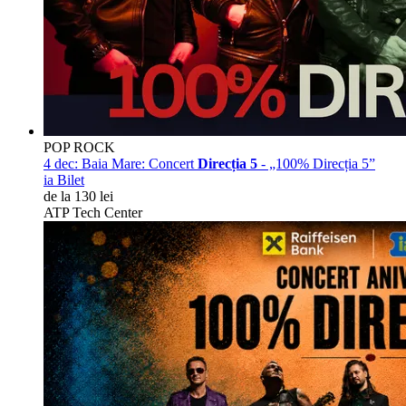
POP ROCK
4 dec:
Baia Mare: Concert
Direcția 5
- „100% Direcția 5”
ia Bilet
de la 130 lei
ATP Tech Center