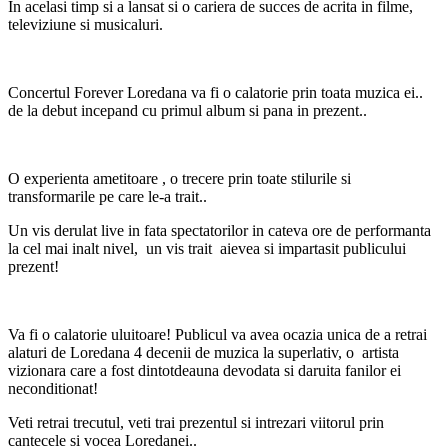
In acelasi timp si a lansat si o cariera de succes de acrita in filme,
televiziune si musicaluri.
Concertul Forever Loredana va fi o calatorie prin toata muzica ei..
de la debut incepand cu primul album si pana in prezent..
O experienta ametitoare , o trecere prin toate stilurile si
transformarile pe care le-a trait..
Un vis derulat live in fata spectatorilor in cateva ore de performanta
la cel mai inalt nivel, un vis trait aievea si impartasit publicului
prezent!
Va fi o calatorie uluitoare! Publicul va avea ocazia unica de a retrai
alaturi de Loredana 4 decenii de muzica la superlativ, o artista
vizionara care a fost dintotdeauna devodata si daruita fanilor ei
neconditionat!
Veti retrai trecutul, veti trai prezentul si intrezari viitorul prin
cantecele si vocea Loredanei..