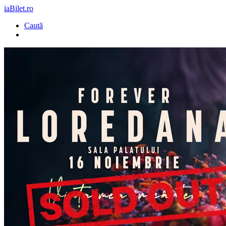
iaBilet.ro
Caută