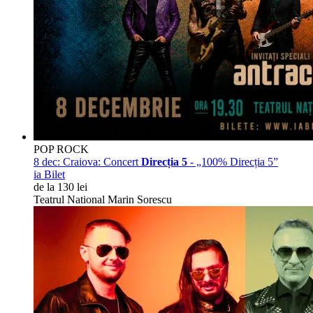
POP ROCK
8 dec:
Craiova: Concert
Direcția 5
- „100% Direcția 5”
ia Bilet
de la 130 lei
Teatrul National Marin Sorescu