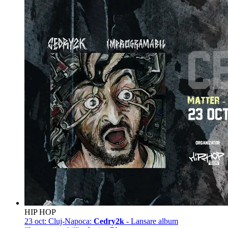
HIP HOP
23 oct:
Cluj-Napoca:
Cedry2k
- Lansare album