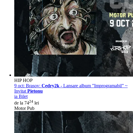
HIP HOP
9 oct:
Brasov:
Cedry2k
- Lansare album ”Improgramabil” ~
Invitat
Pietonu
ia Bilet
24
de la 74
lei
Motor Pub