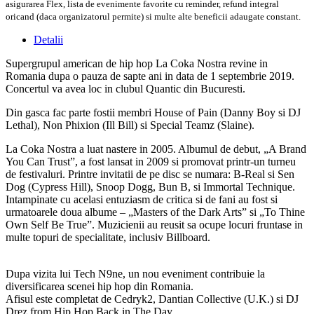
asigurarea Flex, lista de evenimente favorite cu reminder, refund integral
oricand (daca organizatorul permite) si multe alte beneficii adaugate constant.
Detalii
Supergrupul american de hip hop La Coka Nostra revine in
Romania dupa o pauza de sapte ani in data de 1 septembrie 2019.
Concertul va avea loc in clubul Quantic din Bucuresti.
Din gasca fac parte fostii membri House of Pain (Danny Boy si DJ
Lethal), Non Phixion (Ill Bill) si Special Teamz (Slaine).
La Coka Nostra a luat nastere in 2005. Albumul de debut, „A Brand
You Can Trust”, a fost lansat in 2009 si promovat printr-un turneu
de festivaluri. Printre invitatii de pe disc se numara: B-Real si Sen
Dog (Cypress Hill), Snoop Dogg, Bun B, si Immortal Technique.
Intampinate cu acelasi entuziasm de critica si de fani au fost si
urmatoarele doua albume – „Masters of the Dark Arts” si „To Thine
Own Self Be True”. Muzicienii au reusit sa ocupe locuri fruntase in
multe topuri de specialitate, inclusiv Billboard.
Dupa vizita lui Tech N9ne, un nou eveniment contribuie la
diversificarea scenei hip hop din Romania.
Afisul este completat de Cedryk2, Dantian Collective (U.K.) si DJ
Drez from Hip Hop Back in The Day.