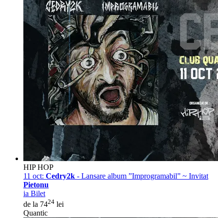
HIP HOP
11 oct:
Cedry2k
- Lansare album ”Improgramabil” ~ Invitat
Pietonu
ia Bilet
24
de la 74
lei
Quantic