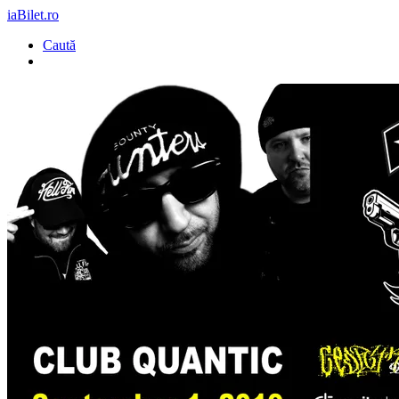
iaBilet.ro
Caută