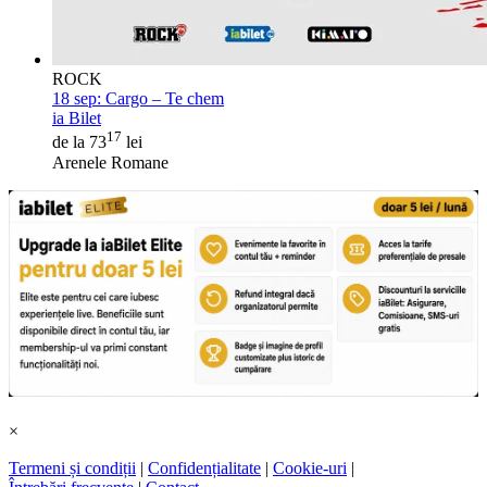
ROCK
18 sep:
Cargo – Te chem
ia Bilet
17
de la 73
lei
Arenele Romane
×
Termeni și condiții
|
Confidențialitate
|
Cookie-uri
|