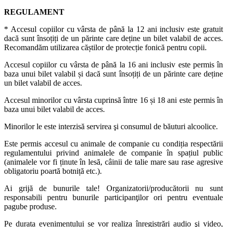
REGULAMENT
* Accesul copiilor cu vârsta de până la 12 ani inclusiv este gratuit
dacă sunt însoțiți de un părinte care deține un bilet valabil de acces.
Recomandăm utilizarea căștilor de protecție fonică pentru copii.
Accesul copiilor cu vârsta de până la 16 ani inclusiv este permis în
baza unui bilet valabil și dacă sunt însoțiți de un părinte care deține
un bilet valabil de acces.
Accesul minorilor cu vârsta cuprinsă între 16 și 18 ani este permis în
baza unui bilet valabil de acces.
Minorilor le este interzisă servirea şi consumul de băuturi alcoolice.
Este permis accesul cu animale de companie cu condiția respectării
regulamentului privind animalele de companie în spațiul public
(animalele vor fi ținute în lesă, câinii de talie mare sau rase agresive
obligatoriu poartă botniță etc.).
Ai grijă de bunurile tale! Organizatorii/producătorii nu sunt
responsabili pentru bunurile participanţilor ori pentru eventuale
pagube produse.
Pe durata evenimentului se vor realiza înregistrări audio şi video,