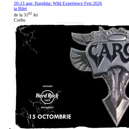
20-23 aug:
Harghita: Wild Experience Fest 2026
ia Bilet
82
de la 31
lei
Corbu