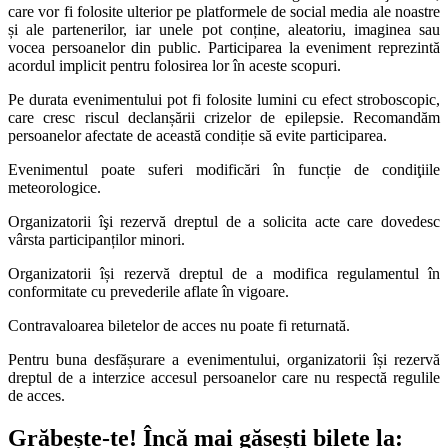
care vor fi folosite ulterior pe platformele de social media ale noastre
și ale partenerilor, iar unele pot conține, aleatoriu, imaginea sau
vocea persoanelor din public. Participarea la eveniment reprezintă
acordul implicit pentru folosirea lor în aceste scopuri.
Pe durata evenimentului pot fi folosite lumini cu efect stroboscopic,
care cresc riscul declanșării crizelor de epilepsie. Recomandăm
persoanelor afectate de această condiție să evite participarea.
Evenimentul poate suferi modificări în funcție de condiţiile
meteorologice.
Organizatorii îşi rezervă dreptul de a solicita acte care dovedesc
vârsta participanților minori.
Organizatorii își rezervă dreptul de a modifica regulamentul în
conformitate cu prevederile aflate în vigoare.
Contravaloarea biletelor de acces nu poate fi returnată.
Pentru buna desfășurare a evenimentului, organizatorii își rezervă
dreptul de a interzice accesul persoanelor care nu respectă regulile
de acces.
Grăbește-te!
Încă mai găsești bilete la: