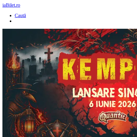
iaBilet.ro
Caută