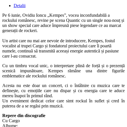
Detalii
Pe 6 iunie, Ovidiu Ioncu „Kempes”, vocea inconfundabilă a
rockului românesc, revine pe scena Quantic cu un single nou-nouț și
un show special care aduce împreună piese legendare ce au marcat
generații de rockeri.
Un artist care nu mai are nevoie de introducere, Kempes, fostul
vocalist al trupei Cargo și fondatorul proiectului care îi poartă
numele, continuă să transmită aceeași energie autentică și pasiune
care l-au consacrat.
Cu un timbru vocal unic, o interpretare plină de forță și o prezență
scenică impunătoare, Kempes rămâne una dintre figurile
emblematice ale rockului românesc.
Acesta nu este doar un concert, ci o întâlnire cu muzica care te
definește, cu emoțiile care nu dispar și cu energia care te aduce
mereu înapoi în primul rând.
Un eveniment dedicat celor care simt rockul în suflet și cred în
puterea de a se regăsi prin muzică.
Repere din discografie
Cu Cargo
Albume: