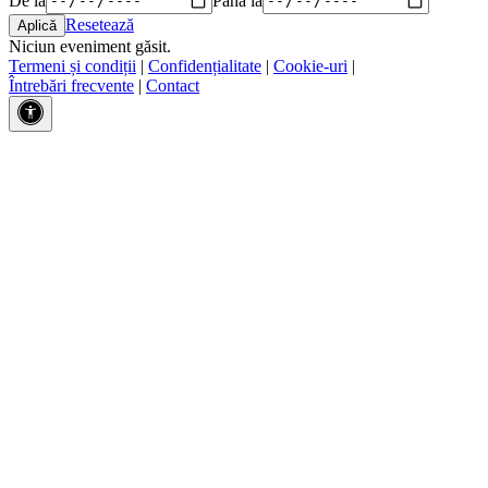
Resetează
Niciun eveniment găsit.
Termeni și condiții
|
Confidențialitate
|
Cookie-uri
|
Întrebări frecvente
|
Contact