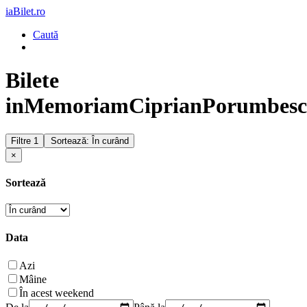
iaBilet.ro
Caută
Bilete
inMemoriamCiprianPorumbes
Filtre
1
Sortează: În curând
×
Sortează
Data
Azi
Mâine
În acest weekend
De la
Până la