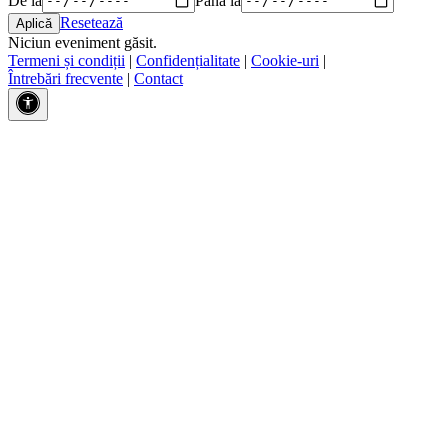
Resetează
Niciun eveniment găsit.
Termeni și condiții
|
Confidențialitate
|
Cookie-uri
|
Întrebări frecvente
|
Contact