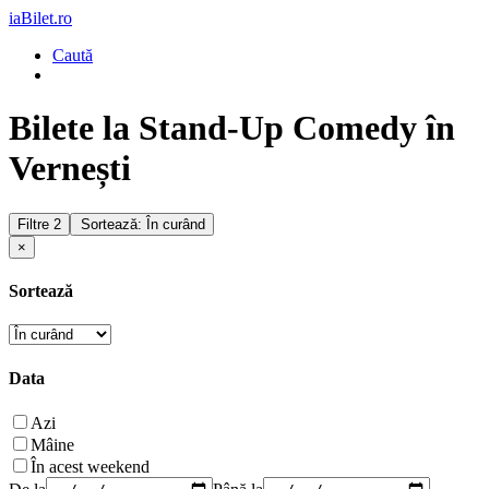
iaBilet.ro
Caută
Bilete la Stand-Up Comedy în
Vernești
Filtre
2
Sortează: În curând
×
Sortează
Data
Azi
Mâine
În acest weekend
De la
Până la