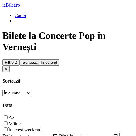
iaBilet.ro
Caută
Bilete la Concerte Pop în
Vernești
Filtre
2
Sortează: În curând
×
Sortează
Data
Azi
Mâine
În acest weekend
De la
Până la