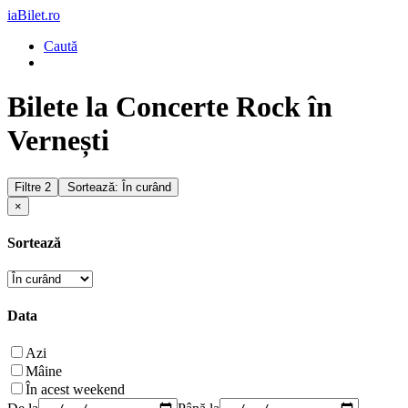
iaBilet.ro
Caută
Bilete la Concerte Rock în
Vernești
Filtre
2
Sortează: În curând
×
Sortează
Data
Azi
Mâine
În acest weekend
De la
Până la