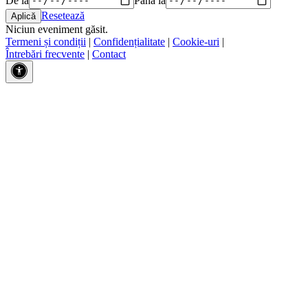
Resetează
Niciun eveniment găsit.
Termeni și condiții
|
Confidențialitate
|
Cookie-uri
|
Întrebări frecvente
|
Contact