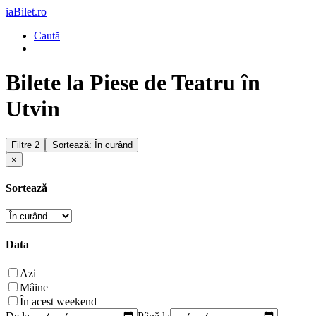
iaBilet.ro
Caută
Bilete la Piese de Teatru în
Utvin
Filtre
2
Sortează: În curând
×
Sortează
Data
Azi
Mâine
În acest weekend
De la
Până la