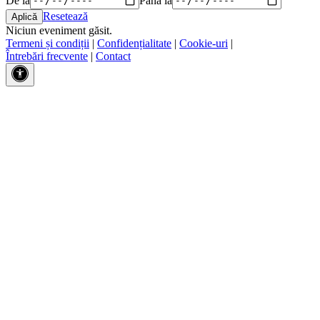
Resetează
Niciun eveniment găsit.
Termeni și condiții
|
Confidențialitate
|
Cookie-uri
|
Întrebări frecvente
|
Contact