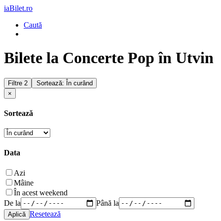
iaBilet.ro
Caută
Bilete la Concerte Pop în Utvin
Filtre
2
Sortează: În curând
×
Sortează
Data
Azi
Mâine
În acest weekend
De la
Până la
Resetează