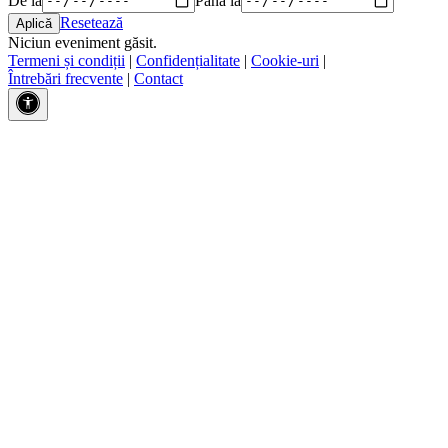
Resetează
Niciun eveniment găsit.
Termeni și condiții
|
Confidențialitate
|
Cookie-uri
|
Întrebări frecvente
|
Contact