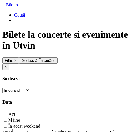
iaBilet.ro
Caută
Bilete la concerte si evenimente
în Utvin
Filtre
2
Sortează: În curând
×
Sortează
Data
Azi
Mâine
În acest weekend
De la
Până la