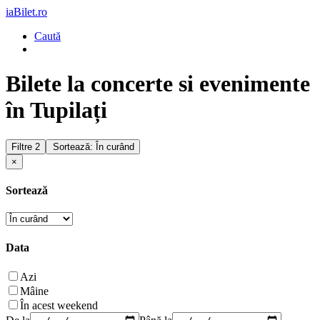
iaBilet.ro
Caută
Bilete la concerte si evenimente
în Tupilați
Filtre
2
Sortează: În curând
×
Sortează
Data
Azi
Mâine
În acest weekend
De la
Până la