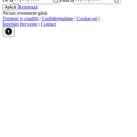
Resetează
Niciun eveniment găsit.
Termeni și condiții
|
Confidențialitate
|
Cookie-uri
|
Întrebări frecvente
|
Contact