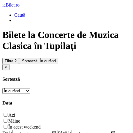
iaBilet.ro
Caută
Bilete la Concerte de Muzica
Clasica în Tupilați
Filtre
2
Sortează: În curând
×
Sortează
Data
Azi
Mâine
În acest weekend
De la
Până la