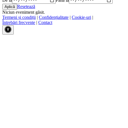
Resetează
Niciun eveniment găsit.
Termeni și condiții
|
Confidențialitate
|
Cookie-uri
|
Întrebări frecvente
|
Contact