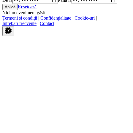
Resetează
Niciun eveniment găsit.
Termeni și condiții
|
Confidențialitate
|
Cookie-uri
|
Întrebări frecvente
|
Contact