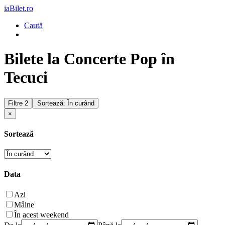
iaBilet.ro
Caută
Bilete la Concerte Pop în
Tecuci
Filtre
2
Sortează: În curând
×
Sortează
Data
Azi
Mâine
În acest weekend
De la
Până la