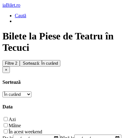
iaBilet.ro
Caută
Bilete la Piese de Teatru în
Tecuci
Filtre
2
Sortează: În curând
×
Sortează
Data
Azi
Mâine
În acest weekend
De la
Până la