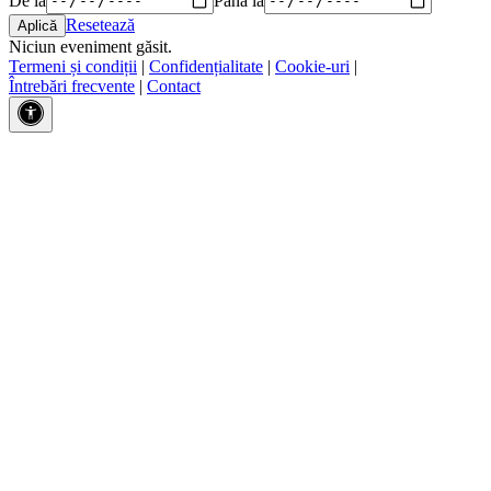
Resetează
Niciun eveniment găsit.
Termeni și condiții
|
Confidențialitate
|
Cookie-uri
|
Întrebări frecvente
|
Contact