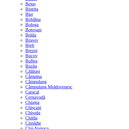
Beiuș
Bistrița
Blaj
Bobâlna
Bologa
Botoșani
Brăila
Brașov
Breb
Brezoi
Bucov
Buftea
Buzău
Călărași
Câmpina
Câmpulung
Câmpulung Moldovenesc
Caracal
Cernavodă
Chiajna
Chișcani
Chișoda
Chitila
Cisnădie
Cluj-Napoca