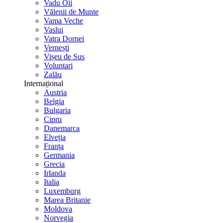
Vadu Oii
Vălenii de Munte
Vama Veche
Vaslui
Vatra Dornei
Vernești
Vișeu de Sus
Voluntari
Zalău
Internațional
Austria
Belgia
Bulgaria
Cipru
Danemarca
Elveția
Franța
Germania
Grecia
Irlanda
Italia
Luxemburg
Marea Britanie
Moldova
Norvegia