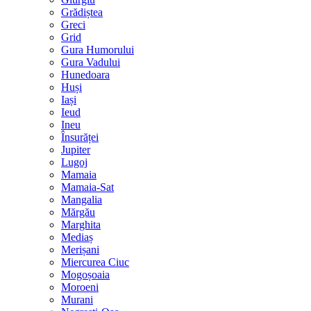
Grădiștea
Greci
Grid
Gura Humorului
Gura Vadului
Hunedoara
Huși
Iași
Ieud
Ineu
Însurăței
Jupiter
Lugoj
Mamaia
Mamaia-Sat
Mangalia
Mărgău
Marghita
Mediaș
Merișani
Miercurea Ciuc
Mogoșoaia
Moroeni
Murani