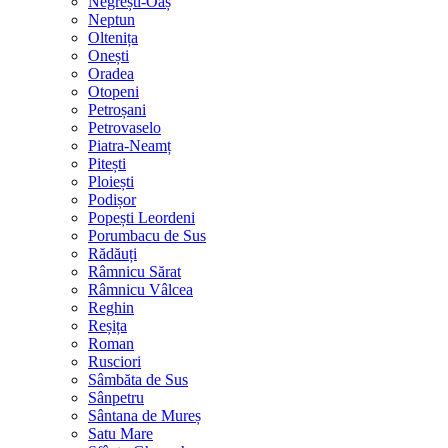
Negrești-Oaș
Neptun
Oltenița
Onești
Oradea
Otopeni
Petroșani
Petrovaselo
Piatra-Neamț
Pitești
Ploiești
Podișor
Popești Leordeni
Porumbacu de Sus
Rădăuți
Râmnicu Sărat
Râmnicu Vâlcea
Reghin
Reșița
Roman
Rusciori
Sâmbăta de Sus
Sânpetru
Sântana de Mureș
Satu Mare