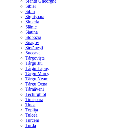
Sfântu Gheorghe
Sibiel
Sibiu
Sighișoara
Simeria
Slănic
Slatina
Slobozia
Snagov
Ștefănești
Suceava
Târgoviște
Târgu Jiu
Târgu Lăpuș
Târgu Mureș
Târgu Neamț
Târgu Ocna
Târnăveni
Techirghiol
Timișoara
Tinca
Toplița
Tulcea
Turceni
Turda