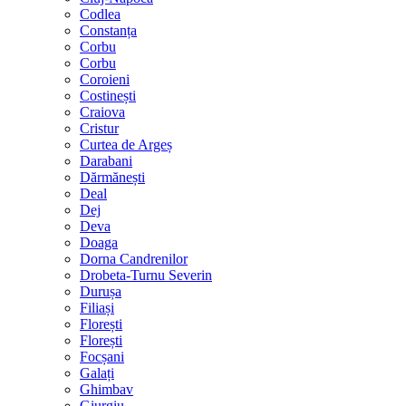
Codlea
Constanța
Corbu
Corbu
Coroieni
Costinești
Craiova
Cristur
Curtea de Argeș
Darabani
Dărmănești
Deal
Dej
Deva
Doaga
Dorna Candrenilor
Drobeta-Turnu Severin
Durușa
Filiași
Florești
Florești
Focșani
Galați
Ghimbav
Giurgiu