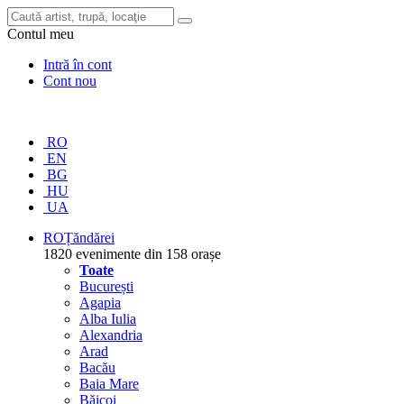
Contul meu
Intră în cont
Cont nou
RO
EN
BG
HU
UA
RO
Țăndărei
1820 evenimente din 158 orașe
Toate
București
Agapia
Alba Iulia
Alexandria
Arad
Bacău
Baia Mare
Băicoi