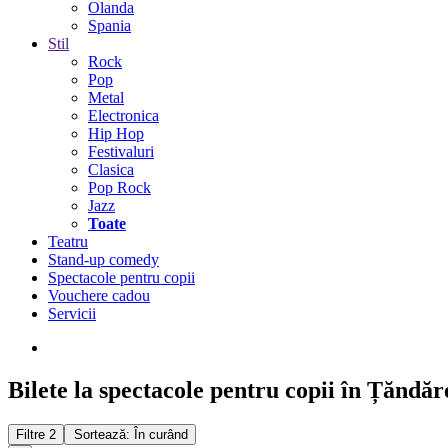
Olanda
Spania
Stil
Rock
Pop
Metal
Electronica
Hip Hop
Festivaluri
Clasica
Pop Rock
Jazz
Toate
Teatru
Stand-up comedy
Spectacole pentru copii
Vouchere cadou
Servicii
Bilete la spectacole pentru copii în Țăndăr
Filtre
2
Sortează: În curând