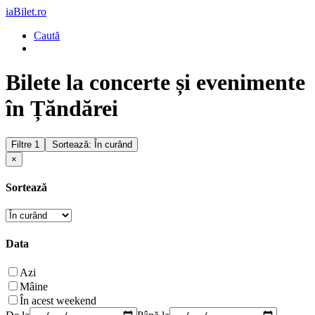
iaBilet.ro
Caută
Bilete la concerte și evenimente
în Țăndărei
Filtre
1
Sortează: În curând
×
Sortează
Data
Azi
Mâine
În acest weekend
De la
Până la