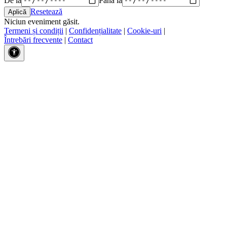
Resetează
Niciun eveniment găsit.
Termeni și condiții
|
Confidențialitate
|
Cookie-uri
|
Întrebări frecvente
|
Contact