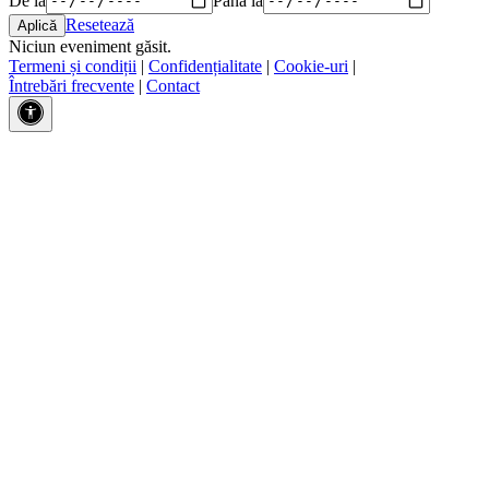
Resetează
Niciun eveniment găsit.
Termeni și condiții
|
Confidențialitate
|
Cookie-uri
|
Întrebări frecvente
|
Contact