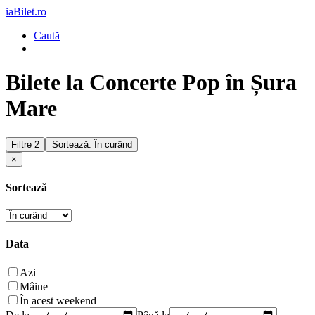
iaBilet.ro
Caută
Bilete la Concerte Pop în Șura
Mare
Filtre
2
Sortează: În curând
×
Sortează
Data
Azi
Mâine
În acest weekend
De la
Până la