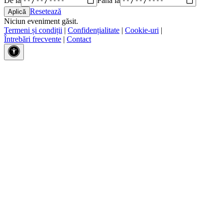
Resetează
Niciun eveniment găsit.
Termeni și condiții
|
Confidențialitate
|
Cookie-uri
|
Întrebări frecvente
|
Contact