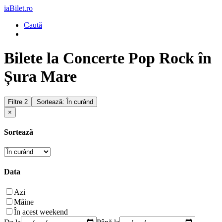
iaBilet.ro
Caută
Bilete la Concerte Pop Rock în
Șura Mare
Filtre
2
Sortează: În curând
×
Sortează
Data
Azi
Mâine
În acest weekend
De la
Până la