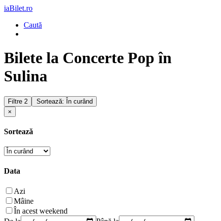
iaBilet.ro
Caută
Bilete la Concerte Pop în
Sulina
Filtre
2
Sortează: În curând
×
Sortează
Data
Azi
Mâine
În acest weekend
De la
Până la