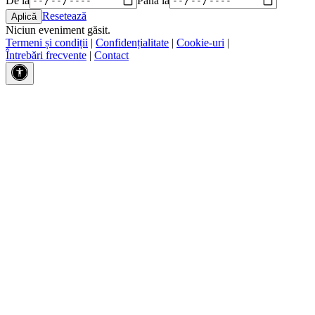
Resetează
Niciun eveniment găsit.
Termeni și condiții
|
Confidențialitate
|
Cookie-uri
|
Întrebări frecvente
|
Contact