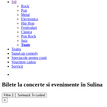
Stil
Rock
Pop
Metal
Electronica
Hip Hop
Festivaluri
Clasica
Pop Rock
Jazz
Toate
Teatru
Stand-up comedy
Spectacole pentru copii
Vouchere cadou
Servicii
Bilete la concerte si evenimente în Sulina
Filtre
2
Sortează: În curând
×