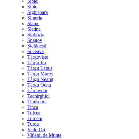
Sibiel
Sibiu
Sighișoara
Simeria
Slănic
Slatina
Slobozia
Snagov
Ștefănești
Suceava
Târgoviște
Târgu Jiu
Târgu Lăpuș
Târgu Mureș
Târgu Neamț
Târgu Ocna
Târnăveni
Techirghiol
Timișoara
Tinca
Tulcea
Turceni
Turda
Vadu Oii
Vălenii de Munte