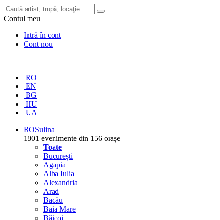
Contul meu
Intră în cont
Cont nou
RO
EN
BG
HU
UA
RO
Sulina
1801 evenimente din 156 orașe
Toate
București
Agapia
Alba Iulia
Alexandria
Arad
Bacău
Baia Mare
Băicoi