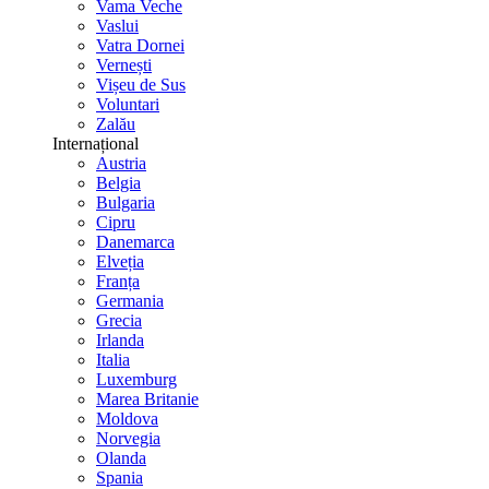
Vama Veche
Vaslui
Vatra Dornei
Vernești
Vișeu de Sus
Voluntari
Zalău
Internațional
Austria
Belgia
Bulgaria
Cipru
Danemarca
Elveția
Franța
Germania
Grecia
Irlanda
Italia
Luxemburg
Marea Britanie
Moldova
Norvegia
Olanda
Spania