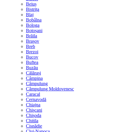
Beiuș
Bistrița
Blaj
Bobâlna
Bologa
Botoșani
Brăila
Brașov
Breb
Brezoi
Bucov
Buftea
Buzău
Călărași
Câmpina
Câmpulung
Câmpulung Moldovenesc
Caracal
Cernavodă
Chiajna
Chișcani
Chișoda
Chitila
Cisnădie
Cluj-Napoca