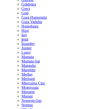
Grădiștea
Greci
Grid
Gura Humorului
Gura Vadului
Hunedoara
Huși
Iași
Ieud
Însurăței
Jupiter
Lugoj
Mamaia
Mamaia-Sat
Mangalia
Marghita
Mediaș
Merișani
Miercurea Ciuc
Mogoșoaia
Moroeni
Murani
Negrești-Oaș
Neptun