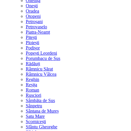
Oltenița
Onești
Oradea
Otopeni
Petroșani
Petrovaselo
Piatra-Neamț
Pitești
Ploiești
Podișor
Popești Leordeni
Porumbacu de Sus
Rădăuți
Râmnicu Sărat
Râmnicu Vâlcea
Reghin
Reșița
Roman
Rusciori
Sâmbăta de Sus
Sânpetru
Sântana de Mureș
Satu Mare
Scornicești
Sfântu Gheorghe