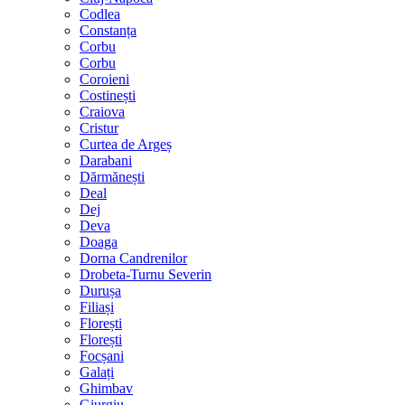
Codlea
Constanța
Corbu
Corbu
Coroieni
Costinești
Craiova
Cristur
Curtea de Argeș
Darabani
Dărmănești
Deal
Dej
Deva
Doaga
Dorna Candrenilor
Drobeta-Turnu Severin
Durușa
Filiași
Florești
Florești
Focșani
Galați
Ghimbav
Giurgiu