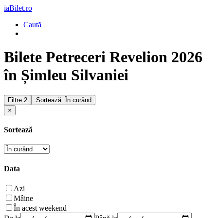
iaBilet.ro
Caută
Bilete Petreceri Revelion 2026
în Șimleu Silvaniei
Filtre
2
Sortează: În curând
×
Sortează
Data
Azi
Mâine
În acest weekend
De la
Până la