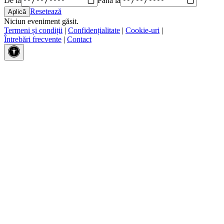
Resetează
Niciun eveniment găsit.
Termeni și condiții
|
Confidențialitate
|
Cookie-uri
|
Întrebări frecvente
|
Contact