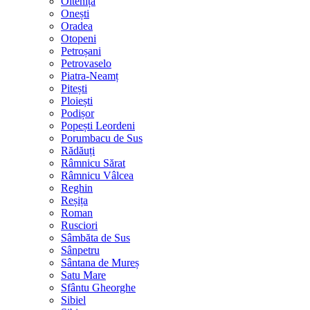
Oltenița
Onești
Oradea
Otopeni
Petroșani
Petrovaselo
Piatra-Neamț
Pitești
Ploiești
Podișor
Popești Leordeni
Porumbacu de Sus
Rădăuți
Râmnicu Sărat
Râmnicu Vâlcea
Reghin
Reșița
Roman
Rusciori
Sâmbăta de Sus
Sânpetru
Sântana de Mureș
Satu Mare
Sfântu Gheorghe
Sibiel