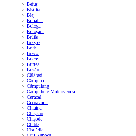
Beiuș
Bistrița
Blaj
Bobâlna
Bologa
Botoșani
Brăila
Brașov
Breb
Brezoi
Bucov
Buftea
Buzău
Călărași
Câmpina
Câmpulung
Câmpulung Moldovenesc
Caracal
Cernavodă
Chiajna
Chișcani
Chișoda
Chitila
Cisnădie
Cluj-Napoca