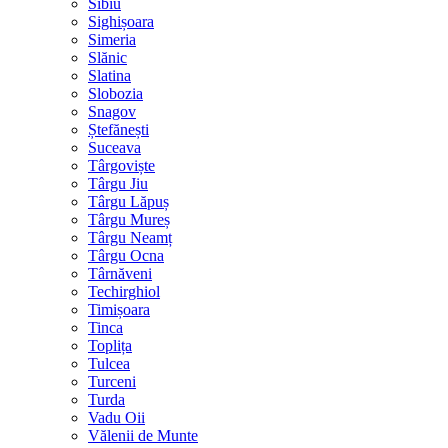
Sibiu
Sighișoara
Simeria
Slănic
Slatina
Slobozia
Snagov
Ștefănești
Suceava
Târgoviște
Târgu Jiu
Târgu Lăpuș
Târgu Mureș
Târgu Neamț
Târgu Ocna
Târnăveni
Techirghiol
Timișoara
Tinca
Toplița
Tulcea
Turceni
Turda
Vadu Oii
Vălenii de Munte