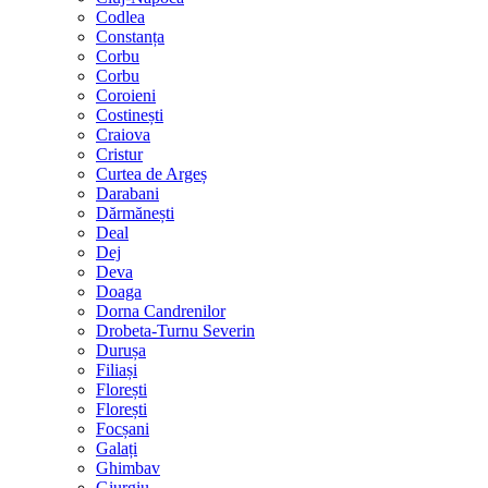
Codlea
Constanța
Corbu
Corbu
Coroieni
Costinești
Craiova
Cristur
Curtea de Argeș
Darabani
Dărmănești
Deal
Dej
Deva
Doaga
Dorna Candrenilor
Drobeta-Turnu Severin
Durușa
Filiași
Florești
Florești
Focșani
Galați
Ghimbav
Giurgiu