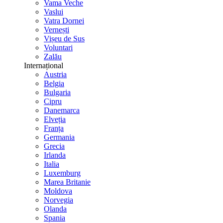
Vama Veche
Vaslui
Vatra Dornei
Vernești
Vișeu de Sus
Voluntari
Zalău
Internațional
Austria
Belgia
Bulgaria
Cipru
Danemarca
Elveția
Franța
Germania
Grecia
Irlanda
Italia
Luxemburg
Marea Britanie
Moldova
Norvegia
Olanda
Spania