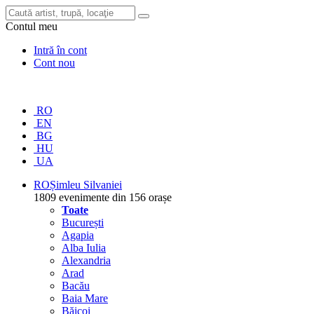
Contul meu
Intră în cont
Cont nou
RO
EN
BG
HU
UA
RO
Șimleu Silvaniei
1809 evenimente din 156 orașe
Toate
București
Agapia
Alba Iulia
Alexandria
Arad
Bacău
Baia Mare
Băicoi