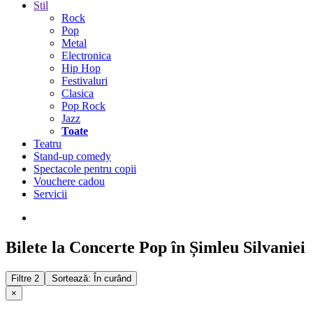
Stil
Rock
Pop
Metal
Electronica
Hip Hop
Festivaluri
Clasica
Pop Rock
Jazz
Toate
Teatru
Stand-up comedy
Spectacole pentru copii
Vouchere cadou
Servicii
Bilete la Concerte Pop în Șimleu Silvaniei
Filtre
2
Sortează: În curând
×