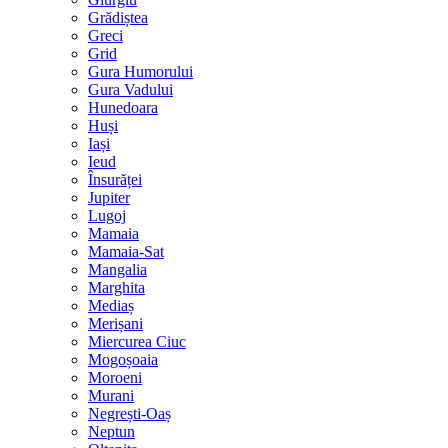
Grădiștea
Greci
Grid
Gura Humorului
Gura Vadului
Hunedoara
Huși
Iași
Ieud
Însurăței
Jupiter
Lugoj
Mamaia
Mamaia-Sat
Mangalia
Marghita
Mediaș
Merișani
Miercurea Ciuc
Mogoșoaia
Moroeni
Murani
Negrești-Oaș
Neptun