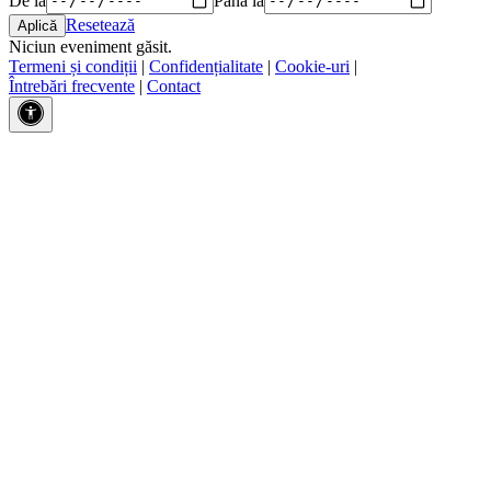
Resetează
Niciun eveniment găsit.
Termeni și condiții
|
Confidențialitate
|
Cookie-uri
|
Întrebări frecvente
|
Contact