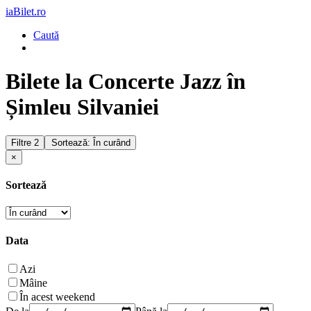
iaBilet.ro
Caută
Bilete la Concerte Jazz în
Șimleu Silvaniei
Filtre
2
Sortează: În curând
×
Sortează
Data
Azi
Mâine
În acest weekend
De la
Până la