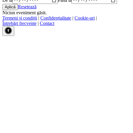
Resetează
Niciun eveniment găsit.
Termeni și condiții
|
Confidențialitate
|
Cookie-uri
|
Întrebări frecvente
|
Contact