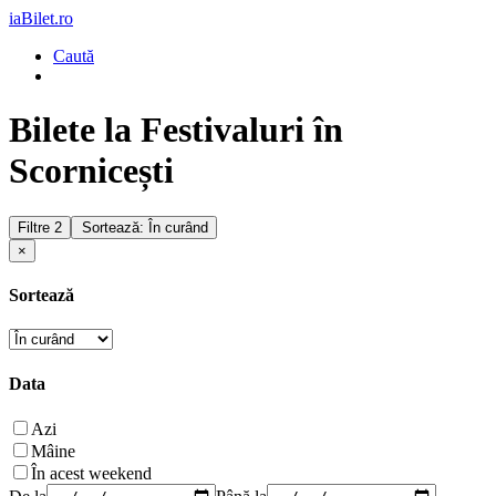
iaBilet.ro
Caută
Bilete la Festivaluri în
Scornicești
Filtre
2
Sortează: În curând
×
Sortează
Data
Azi
Mâine
În acest weekend
De la
Până la