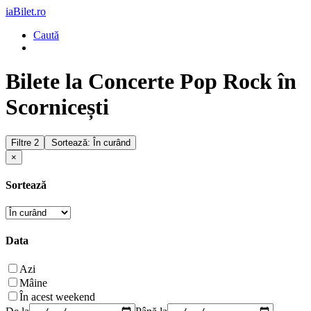
iaBilet.ro
Caută
Bilete la Concerte Pop Rock în
Scornicești
Filtre
2
Sortează: În curând
×
Sortează
Data
Azi
Mâine
În acest weekend
De la
Până la