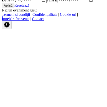
Resetează
Niciun eveniment găsit.
Termeni și condiții
|
Confidențialitate
|
Cookie-uri
|
Întrebări frecvente
|
Contact