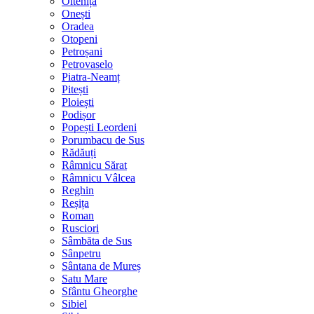
Oltenița
Onești
Oradea
Otopeni
Petroșani
Petrovaselo
Piatra-Neamț
Pitești
Ploiești
Podișor
Popești Leordeni
Porumbacu de Sus
Rădăuți
Râmnicu Sărat
Râmnicu Vâlcea
Reghin
Reșița
Roman
Rusciori
Sâmbăta de Sus
Sânpetru
Sântana de Mureș
Satu Mare
Sfântu Gheorghe
Sibiel