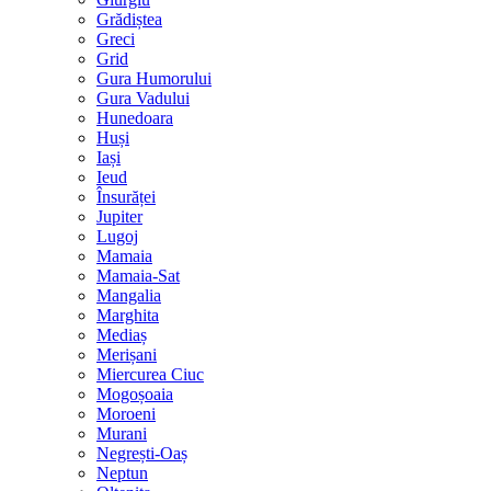
Grădiștea
Greci
Grid
Gura Humorului
Gura Vadului
Hunedoara
Huși
Iași
Ieud
Însurăței
Jupiter
Lugoj
Mamaia
Mamaia-Sat
Mangalia
Marghita
Mediaș
Merișani
Miercurea Ciuc
Mogoșoaia
Moroeni
Murani
Negrești-Oaș
Neptun