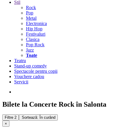
Stil
Rock
Pop
Metal
Electronica
Hip Hop
Festivaluri
Clasica
Pop Rock
Jazz
Toate
Teatru
Stand-up comedy
Spectacole pentru copii
Vouchere cadou
Servicii
Bilete la Concerte Rock în Salonta
Filtre
2
Sortează: În curând
×