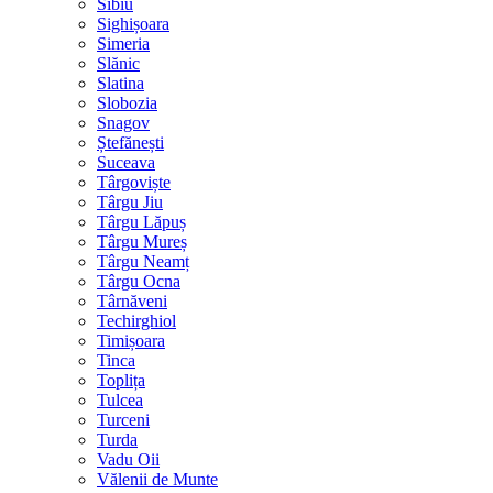
Sibiu
Sighișoara
Simeria
Slănic
Slatina
Slobozia
Snagov
Ștefănești
Suceava
Târgoviște
Târgu Jiu
Târgu Lăpuș
Târgu Mureș
Târgu Neamț
Târgu Ocna
Târnăveni
Techirghiol
Timișoara
Tinca
Toplița
Tulcea
Turceni
Turda
Vadu Oii
Vălenii de Munte