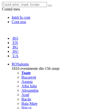
Contul meu
Intră în cont
Cont nou
RO
EN
BG
HU
UA
RO
Salonta
1810 evenimente din 156 orașe
Toate
București
Agapia
Alba Iulia
Alexandria
Arad
Bacău
Baia Mare
Băicoi