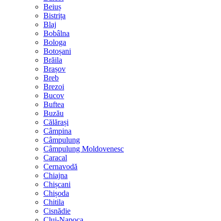
Beiuș
Bistrița
Blaj
Bobâlna
Bologa
Botoșani
Brăila
Brașov
Breb
Brezoi
Bucov
Buftea
Buzău
Călărași
Câmpina
Câmpulung
Câmpulung Moldovenesc
Caracal
Cernavodă
Chiajna
Chișcani
Chișoda
Chitila
Cisnădie
Cluj-Napoca