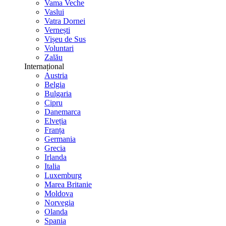
Vama Veche
Vaslui
Vatra Dornei
Vernești
Vișeu de Sus
Voluntari
Zalău
Internațional
Austria
Belgia
Bulgaria
Cipru
Danemarca
Elveția
Franța
Germania
Grecia
Irlanda
Italia
Luxemburg
Marea Britanie
Moldova
Norvegia
Olanda
Spania