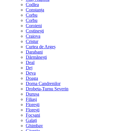
Codlea
Constanța
Corbu
Corbu
Coroieni
Costinești
Craiova
Cristur
Curtea de Argeș
Darabani
Dărmănești
Deal
Dej
Deva
Doaga
Dorna Candrenilor
Drobeta-Turnu Severin
Durușa
Filiași
Florești
Florești
Focșani
Galați
Ghimbav
Giurgiu