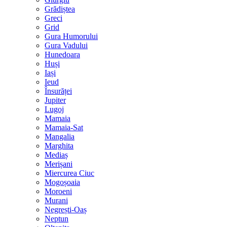
Grădiștea
Greci
Grid
Gura Humorului
Gura Vadului
Hunedoara
Huși
Iași
Ieud
Însurăței
Jupiter
Lugoj
Mamaia
Mamaia-Sat
Mangalia
Marghita
Mediaș
Merișani
Miercurea Ciuc
Mogoșoaia
Moroeni
Murani
Negrești-Oaș
Neptun