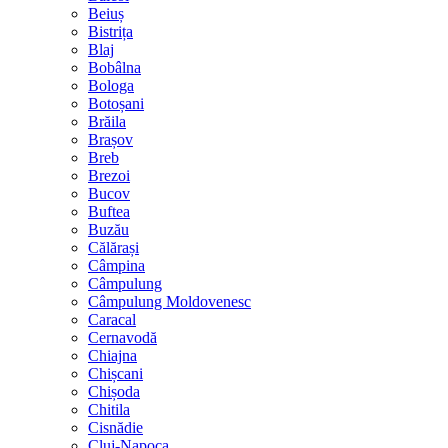
Beiuș
Bistrița
Blaj
Bobâlna
Bologa
Botoșani
Brăila
Brașov
Breb
Brezoi
Bucov
Buftea
Buzău
Călărași
Câmpina
Câmpulung
Câmpulung Moldovenesc
Caracal
Cernavodă
Chiajna
Chișcani
Chișoda
Chitila
Cisnădie
Cluj-Napoca