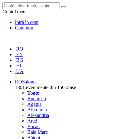
Contul meu
Intră în cont
Cont nou
RO
EN
BG
HU
UA
RO
Salonta
1801 evenimente din 156 orașe
Toate
București
Agapia
Alba Iulia
Alexandria
Arad
Bacău
Baia Mare
Băicoi