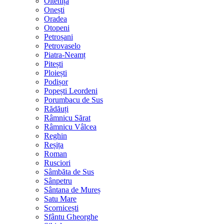
Oltenița
Onești
Oradea
Otopeni
Petroșani
Petrovaselo
Piatra-Neamț
Pitești
Ploiești
Podișor
Popești Leordeni
Porumbacu de Sus
Rădăuți
Râmnicu Sărat
Râmnicu Vâlcea
Reghin
Reșița
Roman
Rusciori
Sâmbăta de Sus
Sânpetru
Sântana de Mureș
Satu Mare
Scornicești
Sfântu Gheorghe