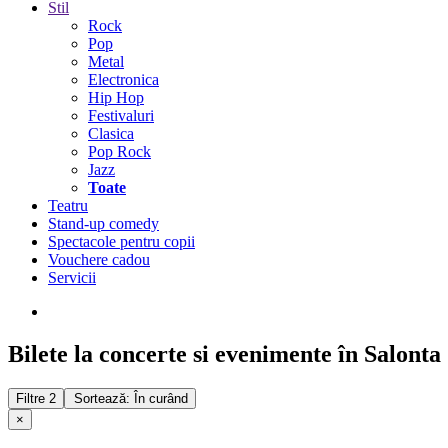
Stil
Rock
Pop
Metal
Electronica
Hip Hop
Festivaluri
Clasica
Pop Rock
Jazz
Toate
Teatru
Stand-up comedy
Spectacole pentru copii
Vouchere cadou
Servicii
Bilete la concerte si evenimente în Salonta
Filtre
2
Sortează: În curând
×