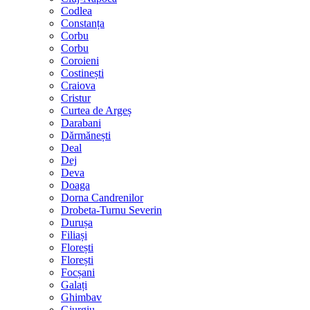
Codlea
Constanța
Corbu
Corbu
Coroieni
Costinești
Craiova
Cristur
Curtea de Argeș
Darabani
Dărmănești
Deal
Dej
Deva
Doaga
Dorna Candrenilor
Drobeta-Turnu Severin
Durușa
Filiași
Florești
Florești
Focșani
Galați
Ghimbav
Giurgiu