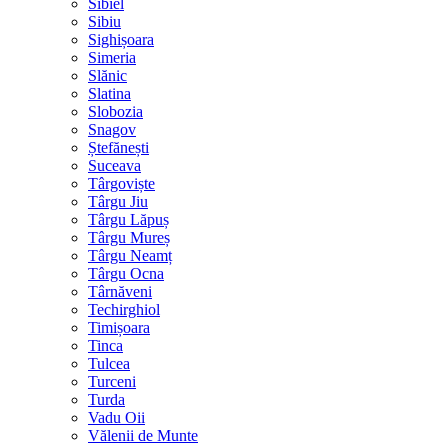
Sibiel
Sibiu
Sighișoara
Simeria
Slănic
Slatina
Slobozia
Snagov
Ștefănești
Suceava
Târgoviște
Târgu Jiu
Târgu Lăpuș
Târgu Mureș
Târgu Neamț
Târgu Ocna
Târnăveni
Techirghiol
Timișoara
Tinca
Tulcea
Turceni
Turda
Vadu Oii
Vălenii de Munte