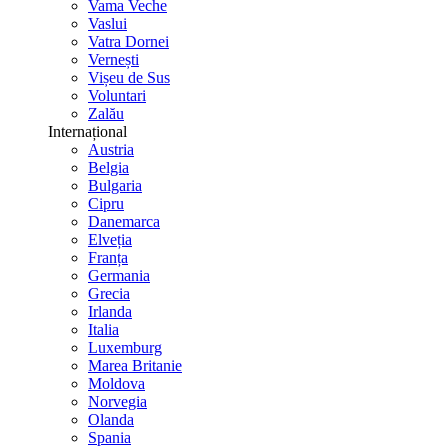
Vama Veche
Vaslui
Vatra Dornei
Vernești
Vișeu de Sus
Voluntari
Zalău
Internațional
Austria
Belgia
Bulgaria
Cipru
Danemarca
Elveția
Franța
Germania
Grecia
Irlanda
Italia
Luxemburg
Marea Britanie
Moldova
Norvegia
Olanda
Spania