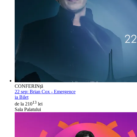
CONFERINță
22 sep:
Brian Cox - Emergence
ia Bilet
13
de la 210
lei
Sala Palatului