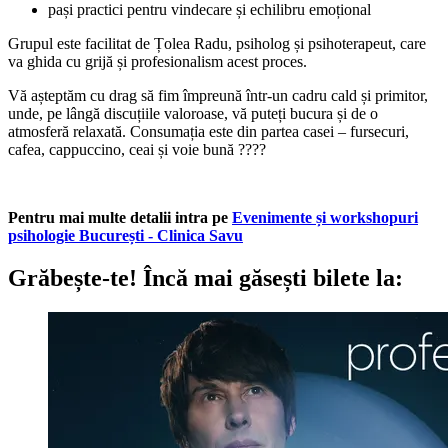
pași practici pentru vindecare și echilibru emoțional
Grupul este facilitat de Țolea Radu, psiholog și psihoterapeut, care
va ghida cu grijă și profesionalism acest proces.
Vă așteptăm cu drag să fim împreună într-un cadru cald și primitor,
unde, pe lângă discuțiile valoroase, vă puteți bucura și de o
atmosferă relaxată. Consumația este din partea casei – fursecuri,
cafea, cappuccino, ceai și voie bună ????
Pentru mai multe detalii intra pe
Evenimente și workshopuri
psihologie București - Clinica Savu
Grăbește-te!
Încă mai găsești bilete la: