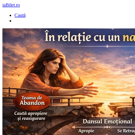
iaBilet.ro
Caută