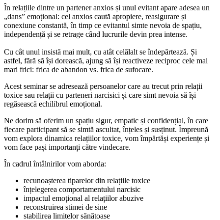
În relațiile dintre un partener anxios și unul evitant apare adesea un
„dans” emoțional: cel anxios caută apropiere, reasigurare și
conexiune constantă, în timp ce evitantul simte nevoia de spațiu,
independență și se retrage când lucrurile devin prea intense.
Cu cât unul insistă mai mult, cu atât celălalt se îndepărtează. Și
astfel, fără să își dorească, ajung să își reactiveze reciproc cele mai
mari frici: frica de abandon vs. frica de sufocare.
Acest seminar se adresează persoanelor care au trecut prin relații
toxice sau relații cu parteneri narcisici și care simt nevoia să își
regăsească echilibrul emoțional.
Ne dorim să oferim un spațiu sigur, empatic și confidențial, în care
fiecare participant să se simtă ascultat, înțeles și susținut. Împreună
vom explora dinamica relațiilor toxice, vom împărtăși experiențe și
vom face pași importanți către vindecare.
În cadrul întâlnirilor vom aborda:
recunoașterea tiparelor din relațiile toxice
înțelegerea comportamentului narcisic
impactul emoțional al relațiilor abuzive
reconstruirea stimei de sine
stabilirea limitelor sănătoase