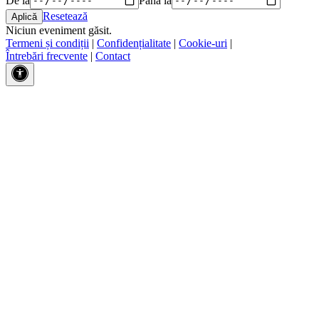
Resetează
Niciun eveniment găsit.
Termeni și condiții
|
Confidențialitate
|
Cookie-uri
|
Întrebări frecvente
|
Contact