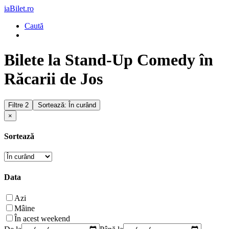
iaBilet.ro
Caută
Bilete la Stand-Up Comedy în
Răcarii de Jos
Filtre
2
Sortează: În curând
×
Sortează
Data
Azi
Mâine
În acest weekend
De la
Până la