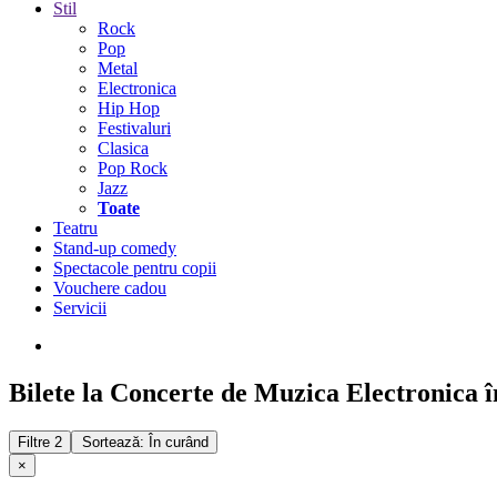
Stil
Rock
Pop
Metal
Electronica
Hip Hop
Festivaluri
Clasica
Pop Rock
Jazz
Toate
Teatru
Stand-up comedy
Spectacole pentru copii
Vouchere cadou
Servicii
Bilete la Concerte de Muzica Electronica î
Filtre
2
Sortează: În curând
×