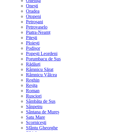
Oltenița
Onești
Oradea
Otopeni
Petroșani
Petrovaselo
Piatra-Neamț
Pitești
Ploiești
Podișor
Popești Leordeni
Porumbacu de Sus
Rădăuți
Râmnicu Sărat
Râmnicu Vâlcea
Reghin
Reșița
Roman
Rusciori
Sâmbăta de Sus
Sânpetru
Sântana de Mureș
Satu Mare
Scornicești
Sfântu Gheorghe