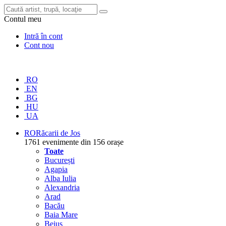
Contul meu
Intră în cont
Cont nou
RO
EN
BG
HU
UA
RO
Răcarii de Jos
1761 evenimente din 156 orașe
Toate
București
Agapia
Alba Iulia
Alexandria
Arad
Bacău
Baia Mare
Beiuș