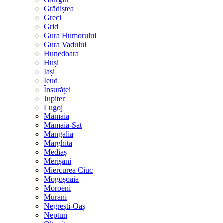
Grădiștea
Greci
Grid
Gura Humorului
Gura Vadului
Hunedoara
Huși
Iași
Ieud
Însurăței
Jupiter
Lugoj
Mamaia
Mamaia-Sat
Mangalia
Marghita
Mediaș
Merișani
Miercurea Ciuc
Mogoșoaia
Moroeni
Murani
Negrești-Oaș
Neptun