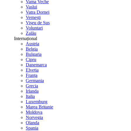
Vama Veche
Vaslui
Vatra Dornei
Vernești
Vișeu de Sus
Voluntari
Zalău
Internațional
Austria
Belgia
Bulgaria
Cipru
Danemarca
Elveția
Franța
Germania
Grecia
Irlanda
Italia
Luxemburg
Marea Britanie
Moldova
Norvegia
Olanda
Spania