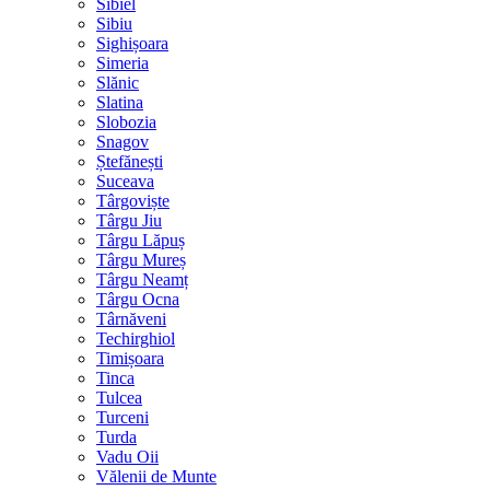
Sibiel
Sibiu
Sighișoara
Simeria
Slănic
Slatina
Slobozia
Snagov
Ștefănești
Suceava
Târgoviște
Târgu Jiu
Târgu Lăpuș
Târgu Mureș
Târgu Neamț
Târgu Ocna
Târnăveni
Techirghiol
Timișoara
Tinca
Tulcea
Turceni
Turda
Vadu Oii
Vălenii de Munte