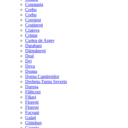
Constanța
Corbu
Corbu
Coroieni
Costinești
Craiova
Cristur
Curtea de Argeș
Darabani
Dărmănești
Deal
Dej
Deva
Doaga
Dorna Candrenilor
Drobeta-Turnu Severin
Durușa
Fălticeni
Filiași
Florești
Florești
Focșani
Galați
Ghimbav
Giurgiu