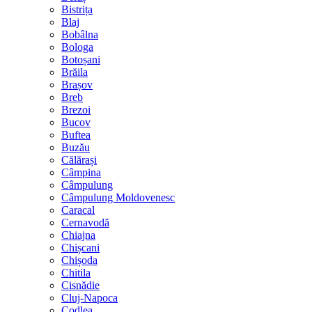
Bistrița
Blaj
Bobâlna
Bologa
Botoșani
Brăila
Brașov
Breb
Brezoi
Bucov
Buftea
Buzău
Călărași
Câmpina
Câmpulung
Câmpulung Moldovenesc
Caracal
Cernavodă
Chiajna
Chișcani
Chișoda
Chitila
Cisnădie
Cluj-Napoca
Codlea