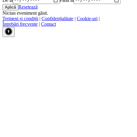
Resetează
Niciun eveniment găsit.
Termeni și condiții
|
Confidențialitate
|
Cookie-uri
|
Întrebări frecvente
|
Contact