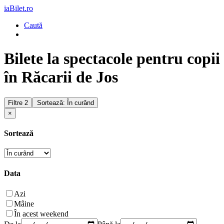
iaBilet.ro
Caută
Bilete la spectacole pentru copii
în Răcarii de Jos
Filtre
2
Sortează: În curând
×
Sortează
Data
Azi
Mâine
În acest weekend
De la
Până la