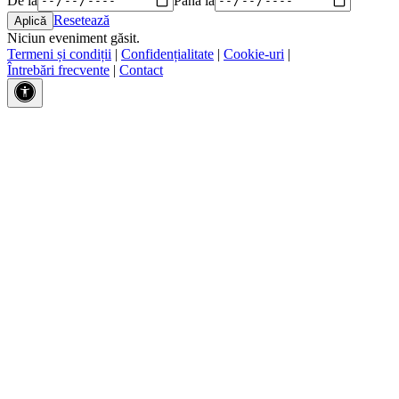
Resetează
Niciun eveniment găsit.
Termeni și condiții
|
Confidențialitate
|
Cookie-uri
|
Întrebări frecvente
|
Contact