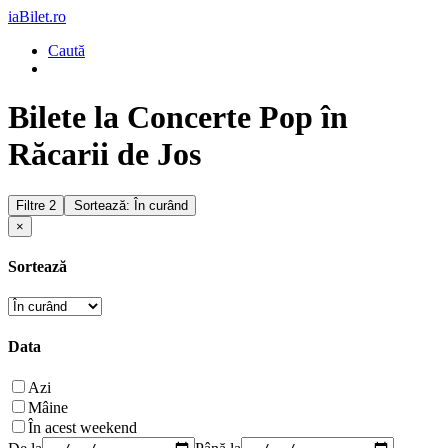
iaBilet.ro
Caută
Bilete la Concerte Pop în
Răcarii de Jos
Filtre
2
Sortează: În curând
×
Sortează
Data
Azi
Mâine
În acest weekend
De la
Până la