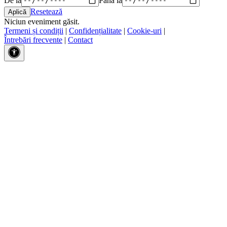
Resetează
Niciun eveniment găsit.
Termeni și condiții
|
Confidențialitate
|
Cookie-uri
|
Întrebări frecvente
|
Contact