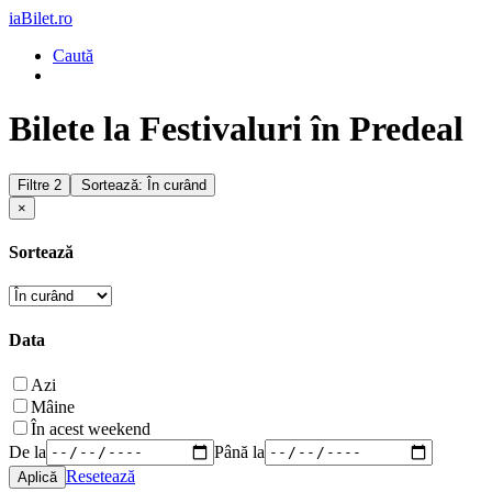
iaBilet.ro
Caută
Bilete la Festivaluri în Predeal
Filtre
2
Sortează: În curând
×
Sortează
Data
Azi
Mâine
În acest weekend
De la
Până la
Resetează