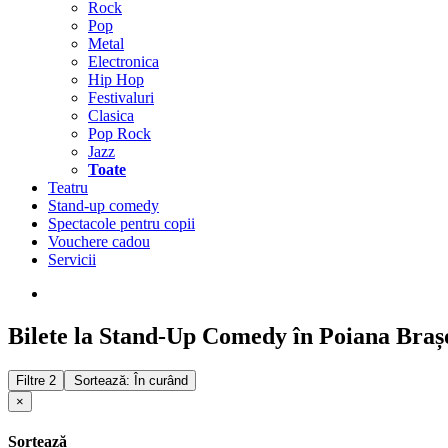
Rock
Pop
Metal
Electronica
Hip Hop
Festivaluri
Clasica
Pop Rock
Jazz
Toate
Teatru
Stand-up comedy
Spectacole pentru copii
Vouchere cadou
Servicii
Bilete la Stand-Up Comedy în Poiana Braș
Filtre
2
Sortează: În curând
×
Sortează