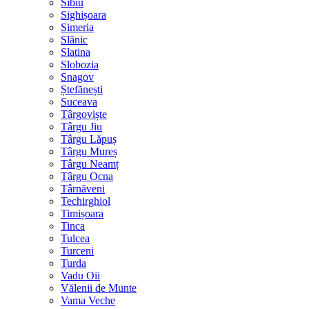
Sibiu
Sighișoara
Simeria
Slănic
Slatina
Slobozia
Snagov
Ștefănești
Suceava
Târgoviște
Târgu Jiu
Târgu Lăpuș
Târgu Mureș
Târgu Neamț
Târgu Ocna
Târnăveni
Techirghiol
Timișoara
Tinca
Tulcea
Turceni
Turda
Vadu Oii
Vălenii de Munte
Vama Veche