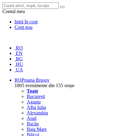
Contul meu
Intră în cont
Cont nou
RO
EN
BG
HU
UA
RO
Poiana Brașov
1805 evenimente din 155 orașe
Toate
București
Agapia
Alba Iulia
Alexandria
Arad
Bacău
Baia Mare
Băicoi