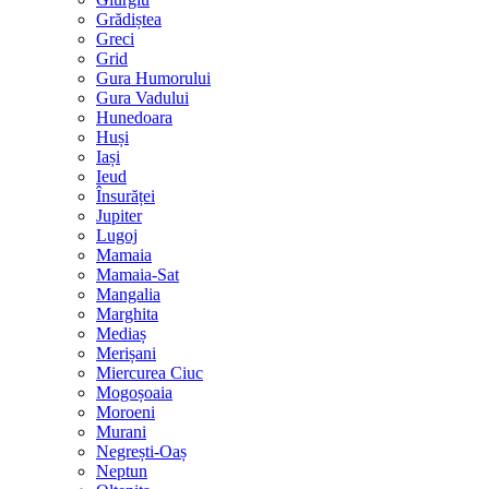
Grădiștea
Greci
Grid
Gura Humorului
Gura Vadului
Hunedoara
Huși
Iași
Ieud
Însurăței
Jupiter
Lugoj
Mamaia
Mamaia-Sat
Mangalia
Marghita
Mediaș
Merișani
Miercurea Ciuc
Mogoșoaia
Moroeni
Murani
Negrești-Oaș
Neptun