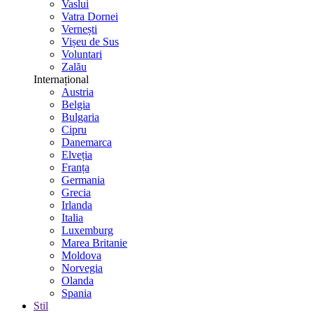
Vaslui
Vatra Dornei
Vernești
Vișeu de Sus
Voluntari
Zalău
Internațional
Austria
Belgia
Bulgaria
Cipru
Danemarca
Elveția
Franța
Germania
Grecia
Irlanda
Italia
Luxemburg
Marea Britanie
Moldova
Norvegia
Olanda
Spania
Stil