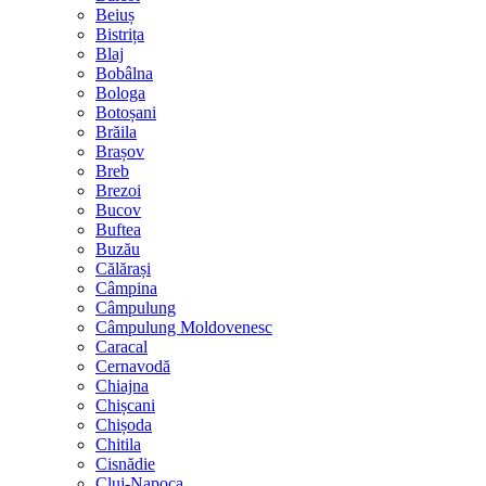
Beiuș
Bistrița
Blaj
Bobâlna
Bologa
Botoșani
Brăila
Brașov
Breb
Brezoi
Bucov
Buftea
Buzău
Călărași
Câmpina
Câmpulung
Câmpulung Moldovenesc
Caracal
Cernavodă
Chiajna
Chișcani
Chișoda
Chitila
Cisnădie
Cluj-Napoca