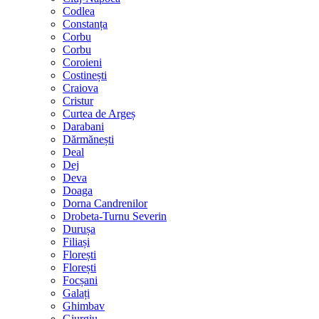
Codlea
Constanța
Corbu
Corbu
Coroieni
Costinești
Craiova
Cristur
Curtea de Argeș
Darabani
Dărmănești
Deal
Dej
Deva
Doaga
Dorna Candrenilor
Drobeta-Turnu Severin
Durușa
Filiași
Florești
Florești
Focșani
Galați
Ghimbav
Giurgiu