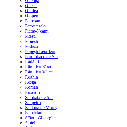
Oltenița
Onești
Oradea
Otopeni
Petroșani
Petrovaselo
Piatra-Neamț
Pitești
Ploiești
Podișor
Popești Leordeni
Porumbacu de Sus
Rădăuți
Râmnicu Sărat
Râmnicu Vâlcea
Reghin
Reșița
Roman
Rusciori
Sâmbăta de Sus
Sânpetru
Sântana de Mureș
Satu Mare
Sfântu Gheorghe
Sibiel