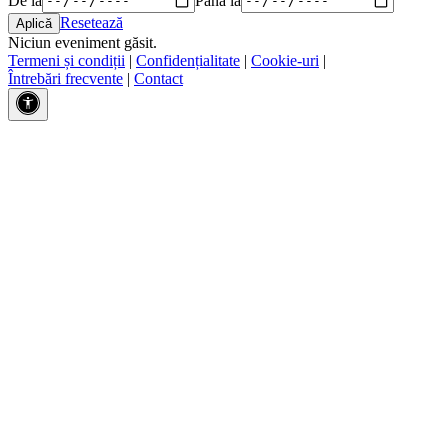
Resetează
Niciun eveniment găsit.
Termeni și condiții
|
Confidențialitate
|
Cookie-uri
|
Întrebări frecvente
|
Contact