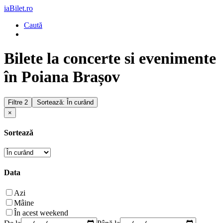
iaBilet.ro
Caută
Bilete la concerte si evenimente
în Poiana Brașov
Filtre
2
Sortează: În curând
×
Sortează
Data
Azi
Mâine
În acest weekend
De la
Până la