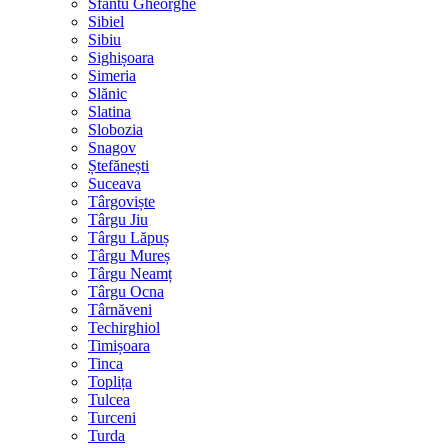
Sfântu Gheorghe
Sibiel
Sibiu
Sighișoara
Simeria
Slănic
Slatina
Slobozia
Snagov
Ștefănești
Suceava
Târgoviște
Târgu Jiu
Târgu Lăpuș
Târgu Mureș
Târgu Neamț
Târgu Ocna
Târnăveni
Techirghiol
Timișoara
Tinca
Toplița
Tulcea
Turceni
Turda