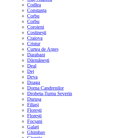
Codlea
Constanța
Corbu
Corbu
Coroieni
Costinești
Craiova
Cristur
Curtea de Argeș
Darabani
Dărmănești
Deal
Dej
Deva
Doaga
Dorna Candrenilor
Drobeta-Turnu Severin
Durușa
Filiași
Florești
Florești
Focșani
Galați
Ghimbav
Giurgiu