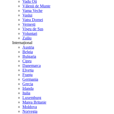
Vadu Oii
Vălenii de Munte
Vama Veche
Vaslui
Vatra Dornei
Vernești
Vișeu de Sus
Voluntari
Zalău
Internațional
Austria
Belgia
Bulgaria
Cipru
Danemarca
Elveția
Franța
Germania
Grecia
Irlanda
Italia
Luxemburg
Marea Britanie
Moldova
Norvegia