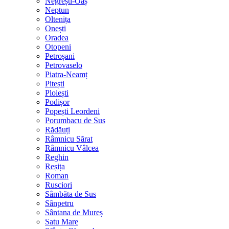
Negrești-Oaș
Neptun
Oltenița
Onești
Oradea
Otopeni
Petroșani
Petrovaselo
Piatra-Neamț
Pitești
Ploiești
Podișor
Popești Leordeni
Porumbacu de Sus
Rădăuți
Râmnicu Sărat
Râmnicu Vâlcea
Reghin
Reșița
Roman
Rusciori
Sâmbăta de Sus
Sânpetru
Sântana de Mureș
Satu Mare