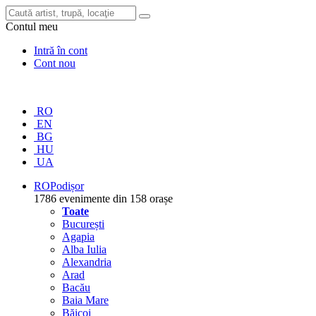
Contul meu
Intră în cont
Cont nou
RO
EN
BG
HU
UA
RO
Podișor
1786 evenimente din 158 orașe
Toate
București
Agapia
Alba Iulia
Alexandria
Arad
Bacău
Baia Mare
Băicoi