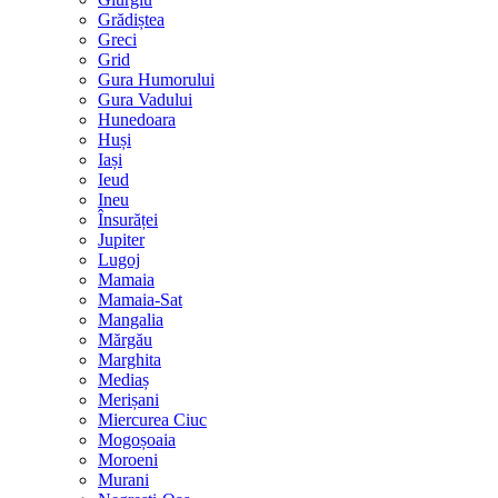
Grădiștea
Greci
Grid
Gura Humorului
Gura Vadului
Hunedoara
Huși
Iași
Ieud
Ineu
Însurăței
Jupiter
Lugoj
Mamaia
Mamaia-Sat
Mangalia
Mărgău
Marghita
Mediaș
Merișani
Miercurea Ciuc
Mogoșoaia
Moroeni
Murani