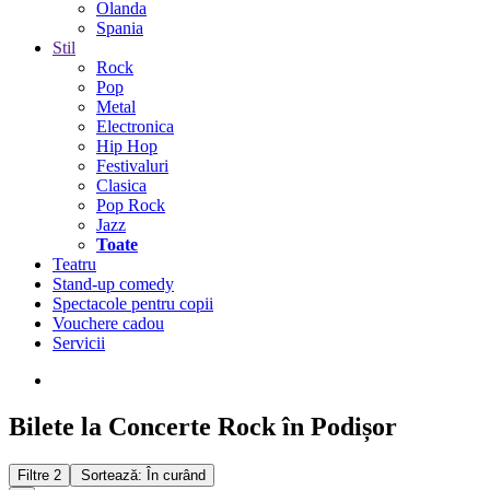
Olanda
Spania
Stil
Rock
Pop
Metal
Electronica
Hip Hop
Festivaluri
Clasica
Pop Rock
Jazz
Toate
Teatru
Stand-up comedy
Spectacole pentru copii
Vouchere cadou
Servicii
Bilete la Concerte Rock în Podișor
Filtre
2
Sortează: În curând