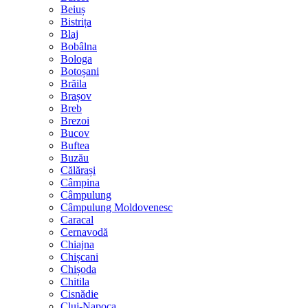
Beiuș
Bistrița
Blaj
Bobâlna
Bologa
Botoșani
Brăila
Brașov
Breb
Brezoi
Bucov
Buftea
Buzău
Călărași
Câmpina
Câmpulung
Câmpulung Moldovenesc
Caracal
Cernavodă
Chiajna
Chișcani
Chișoda
Chitila
Cisnădie
Cluj-Napoca