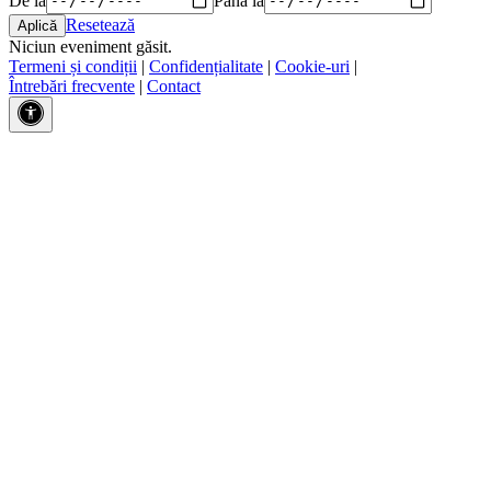
Resetează
Niciun eveniment găsit.
Termeni și condiții
|
Confidențialitate
|
Cookie-uri
|
Întrebări frecvente
|
Contact