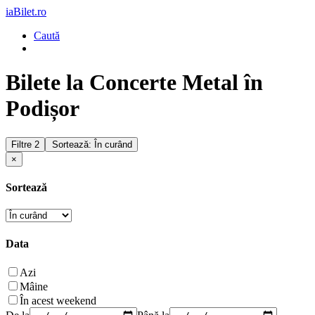
iaBilet.ro
Caută
Bilete la Concerte Metal în
Podișor
Filtre
2
Sortează: În curând
×
Sortează
Data
Azi
Mâine
În acest weekend
De la
Până la